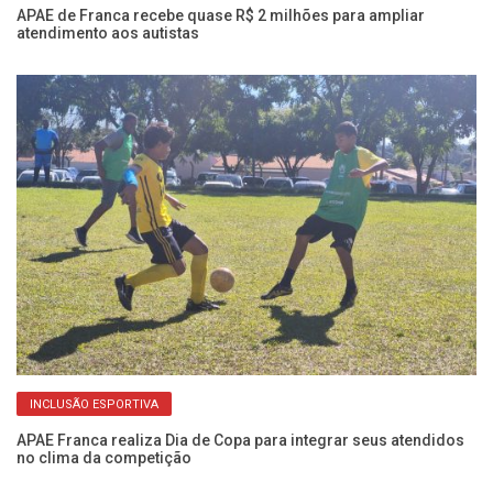
rna
APAE de Franca recebe quase R$ 2 milhões para ampliar
AP
atendimento aos autistas
e 
INCLUSÃO ESPORTIVA
APAE Franca realiza Dia de Copa para integrar seus atendidos
Re
no clima da competição
P