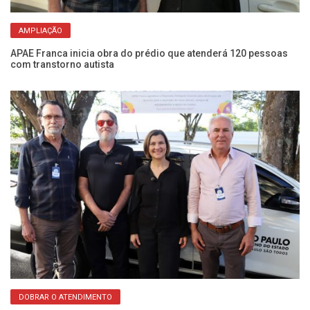
AMPLIAÇÃO
APAE Franca inicia obra do prédio que atenderá 120 pessoas
Le
com transtorno autista
qu
DOBRAR O ATENDIMENTO