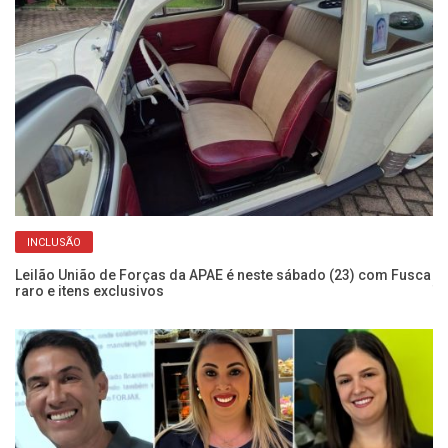
INCLUSÃO
m
Leilão União de Forças da APAE é neste sábado (23) com Fusca
Au
raro e itens exclusivos
T