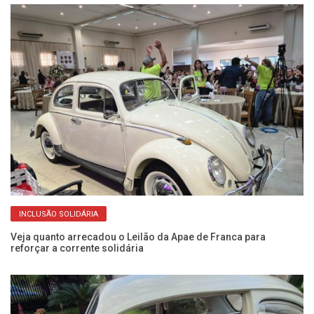
INCLUSÃO SOLIDÁRIA
Veja quanto arrecadou o Leilão da Apae de Franca para
De
reforçar a corrente solidária
se