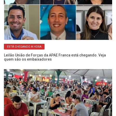
ESTÁ CHEGANDO A HORA
oa
Leilão União de Forças da APAE Franca está chegando. Veja
Co
quem são os embaixadores
pa