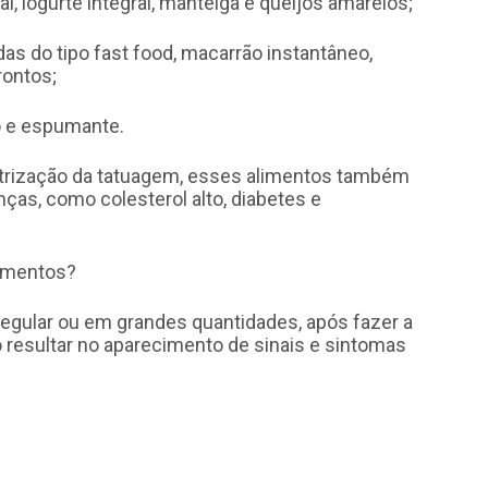
al, iogurte integral, manteiga e queijos amarelos;
as do tipo fast food, macarrão instantâneo,
rontos;
ho e espumante.
atrização da tatuagem, esses alimentos também
as, como colesterol alto, diabetes e
limentos?
egular ou em grandes quantidades, após fazer a
 resultar no aparecimento de sinais e sintomas