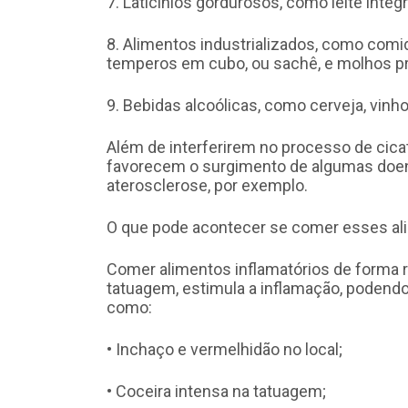
7. Laticínios gordurosos, como leite integr
8. Alimentos industrializados, como comid
temperos em cubo, ou sachê, e molhos p
9. Bebidas alcoólicas, como cerveja, vin
Além de interferirem no processo de cic
favorecem o surgimento de algumas doenç
aterosclerose, por exemplo.
O que pode acontecer se comer esses a
Comer alimentos inflamatórios de forma r
tatuagem, estimula a inflamação, podendo
como:
• Inchaço e vermelhidão no local;
• Coceira intensa na tatuagem;