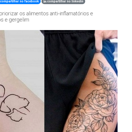
compartilhar no facebook
compartilhar no linkedin
riorizar os alimentos anti-inflamatórios e
os e gergelim