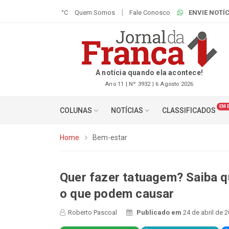
°C
Quem Somos
Fale Conosco
ENVIE NOTÍC
A notícia quando ela acontece!
Ano 11 | Nº 3932 | 6 Agosto 2026
EM 
COLUNAS
NOTÍCIAS
CLASSIFICADOS
Home
Bem-estar
Quer fazer tatuagem? Saiba q
o que podem causar
Roberto Pascoal
Publicado em
24 de abril de 