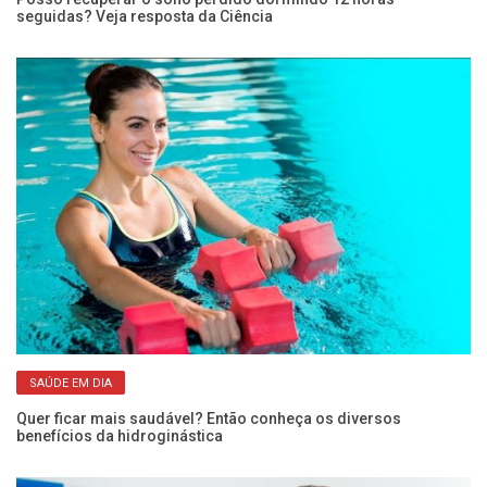
seguidas? Veja resposta da Ciência
co
SAÚDE EM DIA
Quer ficar mais saudável? Então conheça os diversos
Co
benefícios da hidroginástica
pe