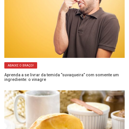
ABAIXE O BRAÇO!
Aprenda a se livrar da temida “suvaqueira” com somente um
Ar
ingrediente: o vinagre
re