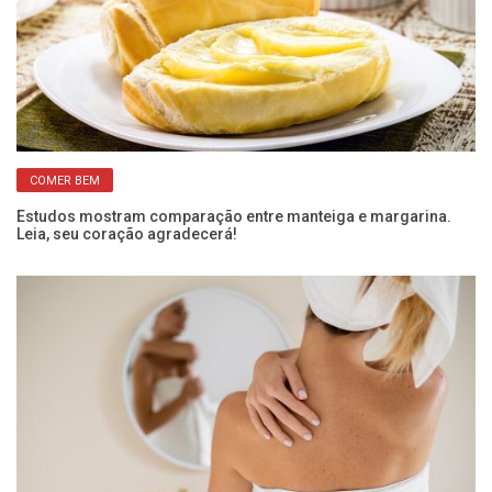
COMER BEM
Estudos mostram comparação entre manteiga e margarina.
De
Leia, seu coração agradecerá!
m