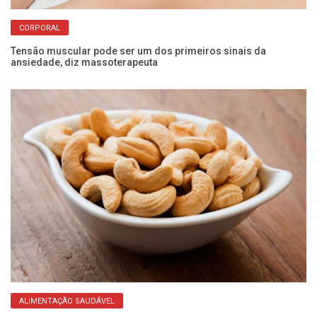
CORPORAL
er
Tensão muscular pode ser um dos primeiros sinais da
Sa
ansiedade, diz massoterapeuta
pe
ALIMENTAÇÃO SAUDÁVEL