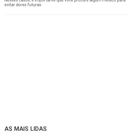
Nesses casos, é importante que você procure algum médico para
evitar dores futuras.
AS MAIS LIDAS