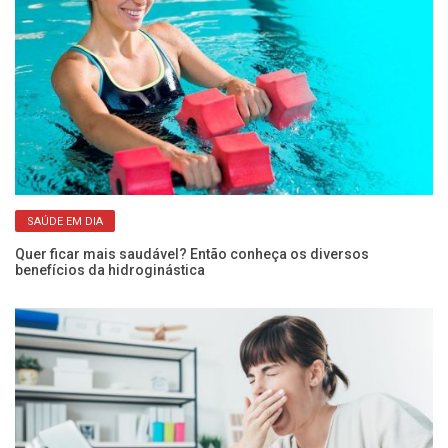
SAÚDE EM DIA
Quer ficar mais saudável? Então conheça os diversos
Co
benefícios da hidroginástica
pe