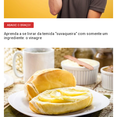
ABAIXE O BRAÇO!
Aprenda a se livrar da temida “suvaqueira” com somente um
Ar
ingrediente: o vinagre
re