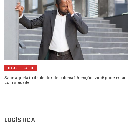
DICAS DE SAÚDE
Sabe aquela irritante dor de cabeça? Atenção: você pode estar
Do
com sinusite
se
LOGÍSTICA