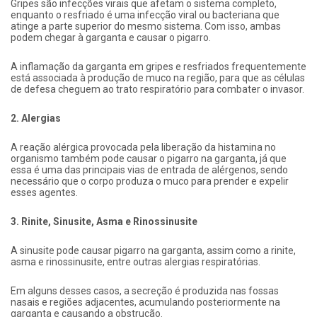
Gripes são infecções virais que afetam o sistema completo,
enquanto o resfriado é uma infecção viral ou bacteriana que
atinge a parte superior do mesmo sistema. Com isso, ambas
podem chegar à garganta e causar o pigarro.
A inflamação da garganta em gripes e resfriados frequentemente
está associada à produção de muco na região, para que as células
de defesa cheguem ao trato respiratório para combater o invasor.
2. Alergias
A reação alérgica provocada pela liberação da histamina no
organismo também pode causar o pigarro na garganta, já que
essa é uma das principais vias de entrada de alérgenos, sendo
necessário que o corpo produza o muco para prender e expelir
esses agentes.
3. Rinite, Sinusite, Asma e Rinossinusite
A sinusite pode causar pigarro na garganta, assim como a rinite,
asma e rinossinusite, entre outras alergias respiratórias.
Em alguns desses casos, a secreção é produzida nas fossas
nasais e regiões adjacentes, acumulando posteriormente na
garganta e causando a obstrução.