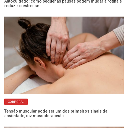
Autocuidado: como pequenas pausas podem mudar a rotina e
Ex
reduzir o estresse
s
CORPORAL
er
Tensão muscular pode ser um dos primeiros sinais da
Sa
ansiedade, diz massoterapeuta
pe