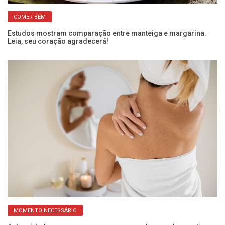
COMER BEM
Estudos mostram comparação entre manteiga e margarina.
De
Leia, seu coração agradecerá!
m
MOMENTO NECESSÁRIO