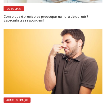
SAIBA MAIS
Com o que é preciso se preocupar na hora de dormir?
O 
Especialistas respondem!
ci
ABAIXE O BRAÇO!