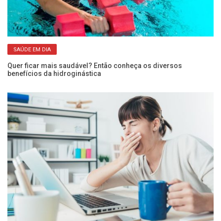
SAÚDE EM DIA
Quer ficar mais saudável? Então conheça os diversos
Co
benefícios da hidroginástica
pe