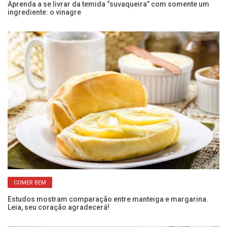
Aprenda a se livrar da temida “suvaqueira” com somente um
Ar
ingrediente: o vinagre
re
COMER BEM
Estudos mostram comparação entre manteiga e margarina.
De
Leia, seu coração agradecerá!
m