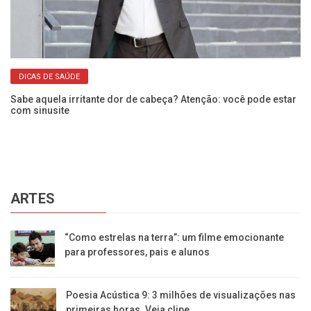
DICAS DE SAÚDE
Sabe aquela irritante dor de cabeça? Atenção: você pode estar
Do
com sinusite
se
ARTES
“Como estrelas na terra”: um filme emocionante
para professores, pais e alunos
Poesia Acústica 9: 3 milhões de visualizações nas
primeiras horas. Veja clipe