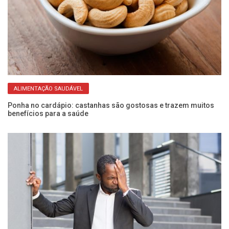
ALIMENTAÇÃO SAUDÁVEL
Ponha no cardápio: castanhas são gostosas e trazem muitos
O 
benefícios para a saúde
qu