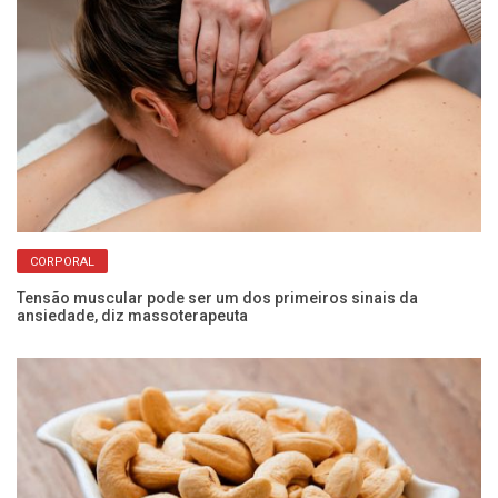
CORPORAL
er
Tensão muscular pode ser um dos primeiros sinais da
Sa
ansiedade, diz massoterapeuta
pe