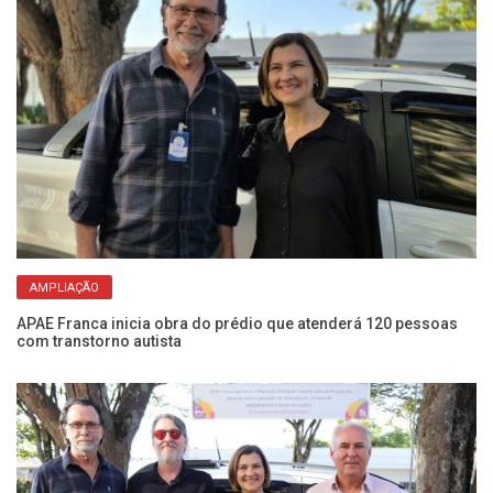
AMPLIAÇÃO
APAE Franca inicia obra do prédio que atenderá 120 pessoas
Le
com transtorno autista
qu