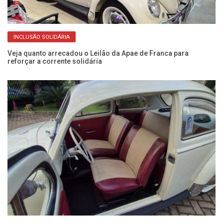
INCLUSÃO SOLIDÁRIA
Veja quanto arrecadou o Leilão da Apae de Franca para
De
reforçar a corrente solidária
se