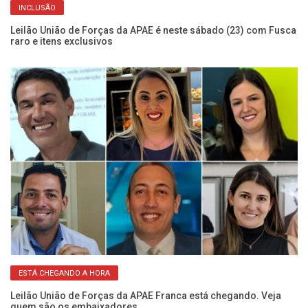
INCLUSÃO
m
Leilão União de Forças da APAE é neste sábado (23) com Fusca
Au
raro e itens exclusivos
T
ESTÁ CHEGANDO A HORA
oa
Leilão União de Forças da APAE Franca está chegando. Veja
Co
quem são os embaixadores
pa