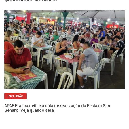
INCLUSÃO
ca
APAE Franca define a data de realização da Festa di San
Ve
Genaro. Veja quando será
se