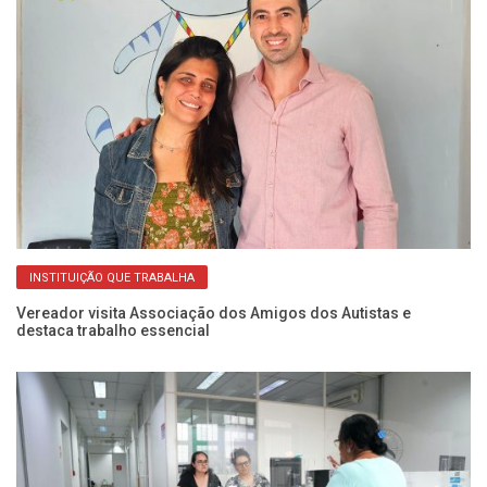
INSTITUIÇÃO QUE TRABALHA
do
Vereador visita Associação dos Amigos dos Autistas e
Pr
destaca trabalho essencial
Un