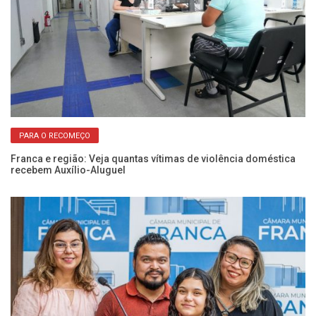
PARA O RECOMEÇO
Franca e região: Veja quantas vítimas de violência doméstica
Câ
recebem Auxílio-Aluguel
vi