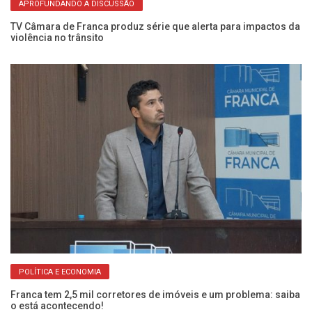
APROFUNDANDO A DISCUSSÃO
na
TV Câmara de Franca produz série que alerta para impactos da
Ve
violência no trânsito
e 
POLÍTICA E ECONOMIA
Franca tem 2,5 mil corretores de imóveis e um problema: saiba
Câ
o está acontecendo!
pr