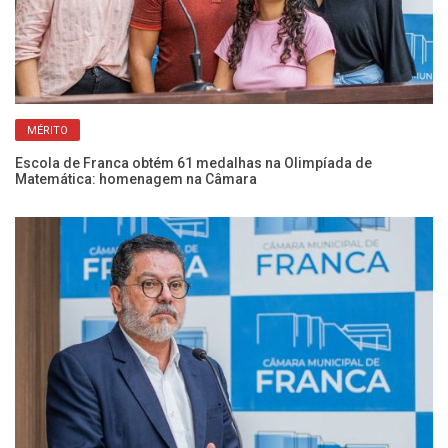
MÉRITO
Escola de Franca obtém 61 medalhas na Olimpíada de
Co
Matemática: homenagem na Câmara
vi