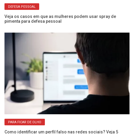
DEFESA PESSOAL
Veja os casos em que as mulheres podem usar spray de
Co
pimenta para defesa pessoal
vi
PARA FICAR DE OLHO
Como identificar um perfil falso nas redes sociais? Veja 5
No