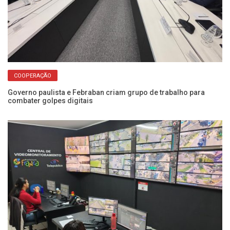
COOPERAÇÃO
Governo paulista e Febraban criam grupo de trabalho para
23
combater golpes digitais
re