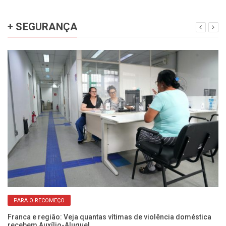
+ SEGURANÇA
PARA O RECOMEÇO
Franca e região: Veja quantas vítimas de violência doméstica
Fo
recebem Auxílio-Aluguel
c