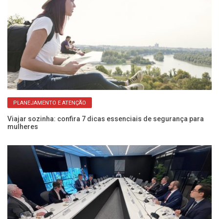
PLANEJAMENTO E ATENÇÃO
s
Viajar sozinha: confira 7 dicas essenciais de segurança para
Aç
mulheres
d