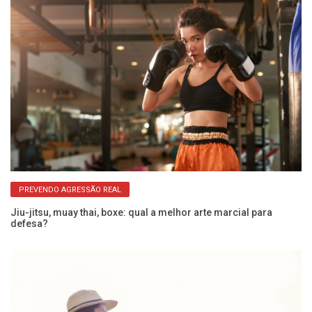
PREVENDO AGRESSÃO REAL
Jiu-jitsu, muay thai, boxe: qual a melhor arte marcial para
Mu
defesa?
es