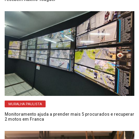
MURALHA PAULISTA
Monitoramento ajuda a prender mais 5 procurados e recuperar
Co
2 motos em Franca
ab