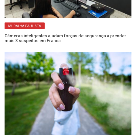
MURALHA PAULISTA
ja
Câmeras inteligentes ajudam forças de segurança a prender
Ub
mais 3 suspeitos em Franca
c