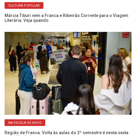
CULTURA POPULAR
ão
De
de
Márcia Tiburi vem a Franca e Ribeirão Corrente para o Viagem
Literária. Veja quando
NA ESCOLA DE NOVO
em
Cu
ci
Região de Franca: Volta às aulas do 2º semestre é nesta sexta