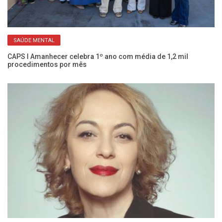
SAÚDE MENTAL
Co
c
CAPS I Amanhecer celebra 1º ano com média de 1,2 mil
procedimentos por mês