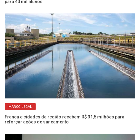
para 40 mil alunos
MARCO LEGAL
s
Ve
am
Franca e cidades da região recebem R$ 31,5 milhões para
reforçar ações de saneamento