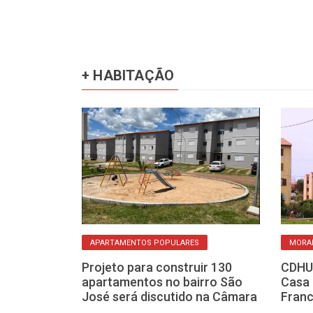
+ HABITAÇÃO
APARTAMENTOS POPULARES
MORA
ecisp vem a
Projeto para construir 130
CDHU 
(10) para
apartamentos no bairro São
Casa 
o imobiliário
José será discutido na Câmara
Franc