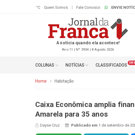
°C
Quem Somos
Fale Conosco
ENVIE NOTÍC
A notícia quando ela acontece!
Ano 11 | Nº 3934 | 8 Agosto 2026
EM 
COLUNAS
NOTÍCIAS
CLASSIFICADOS
Home
Habitação
Caixa Econômica amplia fina
Amarela para 35 anos
Dayse Cruz
Publicado em
1 de setembro de 20