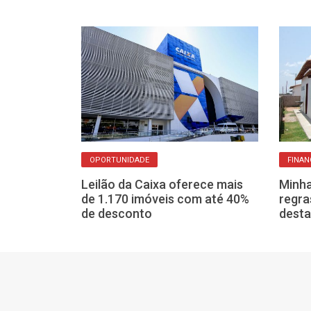
OPORTUNIDADE
FINAN
: o que muda
astro
Leilão da Caixa oferece mais
Minha
eiro (CBI)?
de 1.170 imóveis com até 40%
regra
de desconto
desta