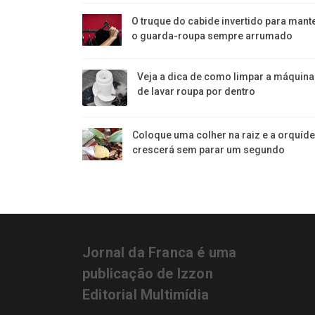
O truque do cabide invertido para mant
o guarda-roupa sempre arrumado
Veja a dica de como limpar a máquina
de lavar roupa por dentro
Coloque uma colher na raiz e a orquíd
crescerá sem parar um segundo
Jornal da Franca é uma
publicação de Izzon
Editorial Multimídia