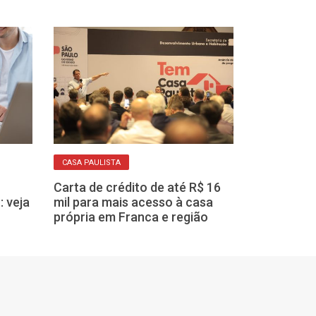
HABITAÇÃO
CASA PAULISTA
Região de Fra
Carta de crédito de até R$ 16
870 novas mor
 veja
mil para mais acesso à casa
municípios c
própria em Franca e região