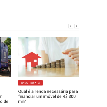
CASA PRÓPRIA
REGIÃO DE FRANCA
Qual é a renda necessária para
Casa Paulista
em
financiar um imóvel de R$ 300
cartas de créd
no de
mil?
da região com