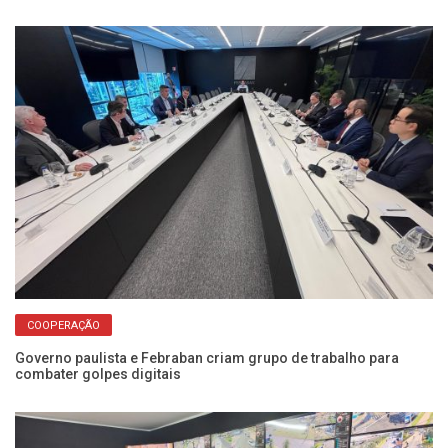
COOPERAÇÃO
Governo paulista e Febraban criam grupo de trabalho para
23
combater golpes digitais
re