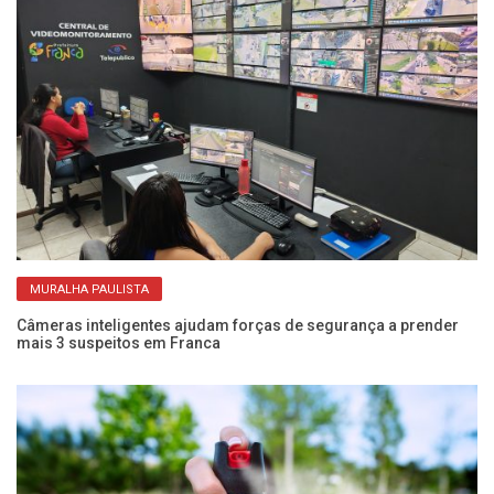
MURALHA PAULISTA
ja
Câmeras inteligentes ajudam forças de segurança a prender
Ub
mais 3 suspeitos em Franca
c