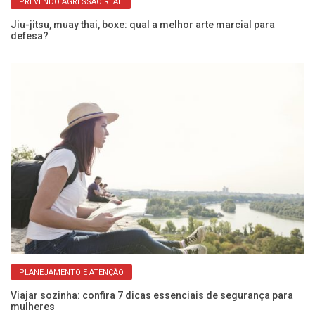
PREVENDO AGRESSÃO REAL
Jiu-jitsu, muay thai, boxe: qual a melhor arte marcial para
Mu
defesa?
es
PLANEJAMENTO E ATENÇÃO
s
Viajar sozinha: confira 7 dicas essenciais de segurança para
Aç
mulheres
d