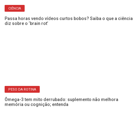
CIÊNCIA
Passa horas vendo vídeos curtos bobos? Saiba o que a ciência
Pe
diz sobre o ‘brain rot’
ap