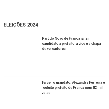
Com 249, Franca tem 130 candidatos a vereador a
menos do que nas últimas eleições
Eleições em Franca; somente cinco candidatos
terão tempo no Horário Eleitoral na TV
Franca tem mais de 248 mil eleitores aptos a
votarem para prefeito neste ano
DIVERSÃO
Vereador propõe fechar avenidas de Franca aos
domingos para lazer e esporte
Franca Shopping recebe pista de kart com