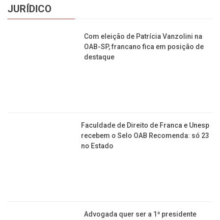
PESO DA ROTINA
Ômega-3 tem mito derrubado: suplemento não melhora
Es
memória ou cognição; entenda
s
JURÍDICO
Com eleição de Patrícia Vanzolini na OAB-SP,
francano fica em posição de destaque
Faculdade de Direito de Franca e Unesp recebem o
Selo OAB Recomenda: só 23 no Estado