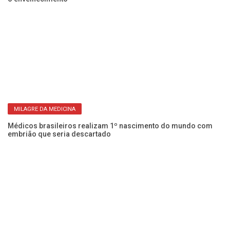
MILAGRE DA MEDICINA
s
Médicos brasileiros realizam 1º nascimento do mundo com
So
embrião que seria descartado
i