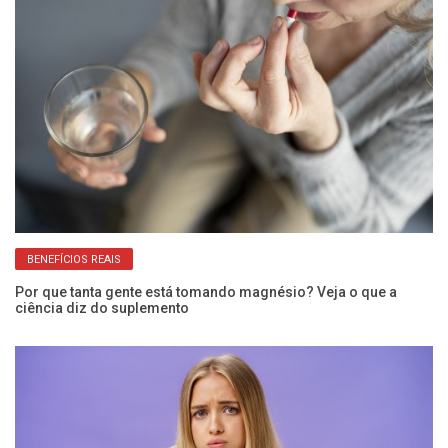
Por que tanta gente está tomando magnésio? Veja o que a
Te
ciência diz do suplemento
do
FRIORENTOS X CALORENTOS
Estudos explicam por que as pessoas sentem o frio de formas
Do
diferentes no inverno
r