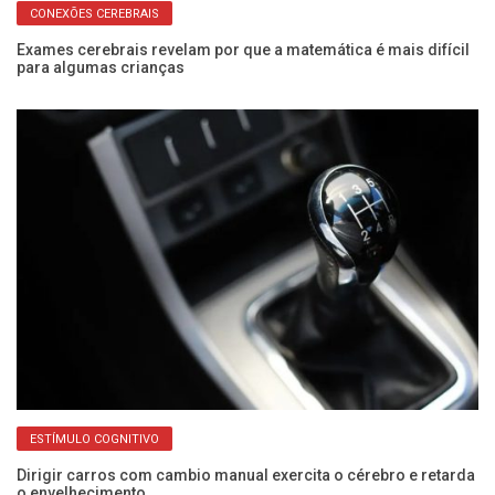
ESTÍMULO COGNITIVO
Dirigir carros com cambio manual exercita o cérebro e retarda
Po
o envelhecimento
c