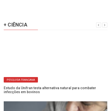
PESQUISA FRANCANA
Estudo da Unifran testa alternativa natural para combater
Co
infecções em bovinos
c
BENEFÍCIOS REAIS