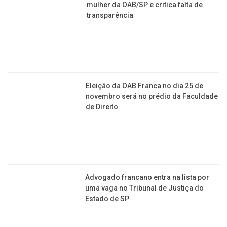
Advogada quer ser a 1ª presidente mulher da
OAB/SP e critica falta de transparência
Eleição da OAB Franca no dia 25 de novembro será
no prédio da Faculdade de Direito
Advogado francano entra na lista por uma vaga no
Tribunal de Justiça do Estado de SP
ELEIÇÕES 2024
Partido Novo de Franca já tem candidato a prefeito,
a vice e a chapa de vereadores
Terceiro mandato: Alexandre Ferreira é reeleito
prefeito de Franca com 82 mil votos