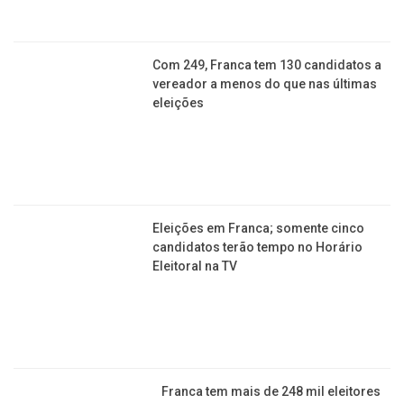
estrutura profissional
Franca Shopping sedia festival de dança com jazz,
balé, sapateado, hip hop e mais
e-Games de Franca inicia fase classificatória com
173 jogadores inscritos
Drift kart ganha espaço em Franca com encontro
noturno no Franca Shopping
Jornal da Franca é uma publicação de Izzon