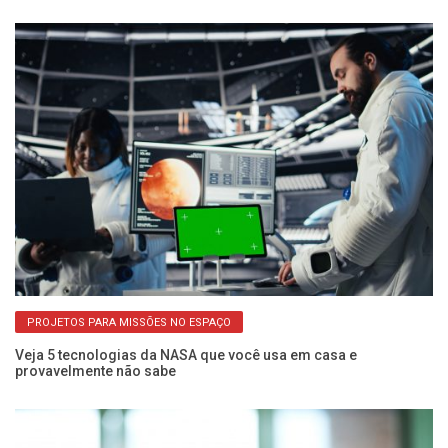
im
PROJETOS PARA MISSÕES NO ESPAÇO
Veja 5 tecnologias da NASA que você usa em casa e
provavelmente não sabe
Wh
c