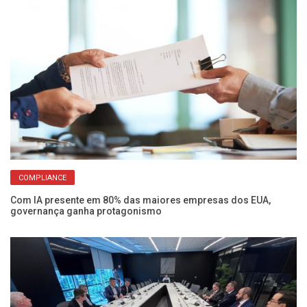
COMPLIANCE
Com IA presente em 80% das maiores empresas dos EUA,
F
governança ganha protagonismo
Ce
co