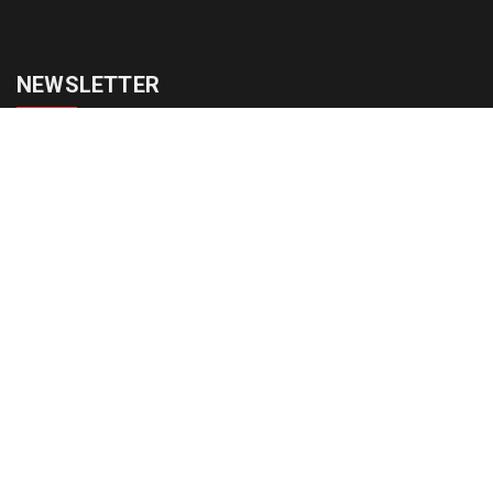
NEWSLETTER
cadastrar
Copyright © 2015-2026 Todos os direitos reservados ao Jornal da
Franca.