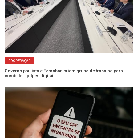
COOPERAÇÃO
Governo paulista e Febraban criam grupo de trabalho para
combater golpes digitais
Sa
te