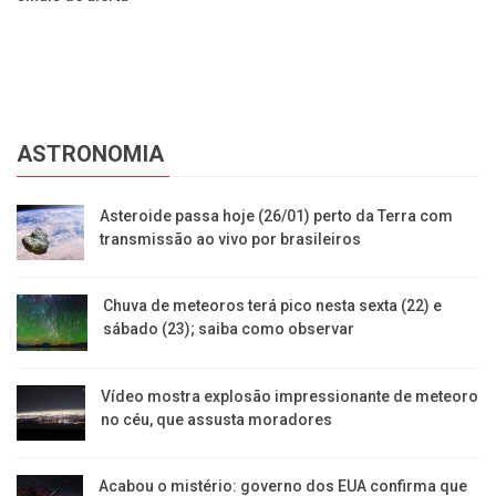
se
ASTRONOMIA
Asteroide passa hoje (26/01) perto da Terra com
transmissão ao vivo por brasileiros
Chuva de meteoros terá pico nesta sexta (22) e
sábado (23); saiba como observar
Vídeo mostra explosão impressionante de meteoro
no céu, que assusta moradores
Acabou o mistério: governo dos EUA confirma que