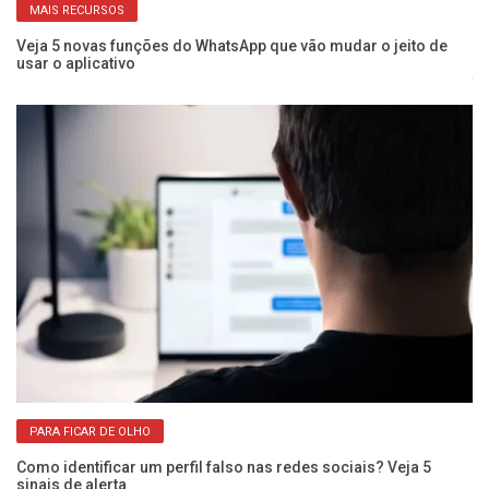
MAIS RECURSOS
Veja 5 novas funções do WhatsApp que vão mudar o jeito de
usar o aplicativo
Ve
te
PARA FICAR DE OLHO
Como identificar um perfil falso nas redes sociais? Veja 5
sinais de alerta
Wh