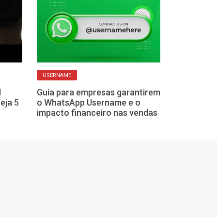
É BOM OU NÃO?
USERNAME
Para especiali
l
Guia para empresas garantirem
excesso na mã
eja 5
o WhatsApp Username e o
pode trazer pr
impacto financeiro nas vendas