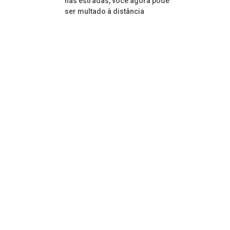
nas estradas, você agora pode
ser multado à distância