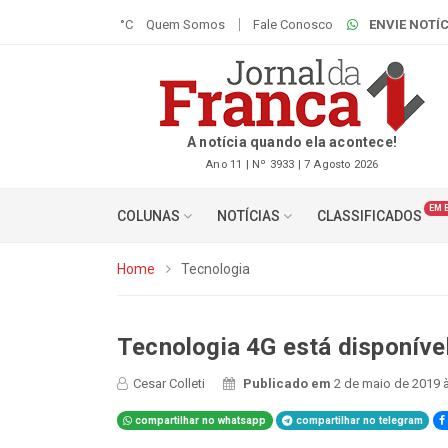
°C
Quem Somos
Fale Conosco
ENVIE NOTÍC
A notícia quando ela acontece!
Ano 11 | Nº 3933 | 7 Agosto 2026
EM 
COLUNAS
NOTÍCIAS
CLASSIFICADOS
Home
Tecnologia
Tecnologia 4G está disponível
Cesar Colleti
Publicado em
2 de maio de 2019 
compartilhar no whatsapp
compartilhar no telegram