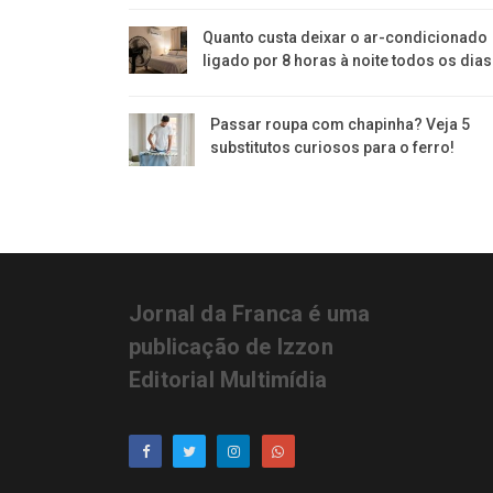
Quanto custa deixar o ar-condicionado
ligado por 8 horas à noite todos os dia
Passar roupa com chapinha? Veja 5
substitutos curiosos para o ferro!
Jornal da Franca é uma
publicação de Izzon
Editorial Multimídia