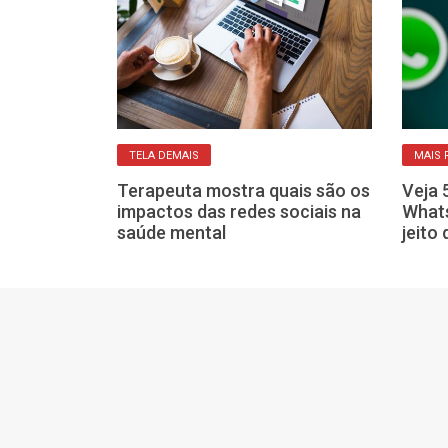
M
TELA DEMAIS
MAIS 
facial:
mplantação
Terapeuta mostra quais são os
Veja 
cipais de
impactos das redes sociais na
What
saúde mental
jeito 