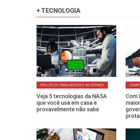
+ TECNOLOGIA
E INFORMAÇÕES
PROJETOS PARA MISSÕES NO ESPAÇO
COMP
 news?
Veja 5 tecnologias da NASA
Com I
mentas para
que você usa em casa e
maior
ões
provavelmente não sabe
gove
prot