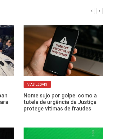
VIAS LEGAIS
RECURSOS DE PRIV
ban
Nome sujo por golpe: como a
WhatsApp ou 
para
tutela de urgência da Justiça
app mais segu
protege vítimas de fraudes
conversas?