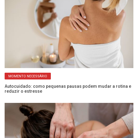
MOMENTO NECESSÁRIO
Autocuidado: como pequenas pausas podem mudar a rotina e
Ex
reduzir o estresse
s