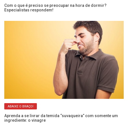
Com o que é preciso se preocupar na hora de dormir?
O 
Especialistas respondem!
ci
ABAIXE O BRAÇO!
Aprenda a se livrar da temida “suvaqueira” com somente um
Ar
ingrediente: o vinagre
re