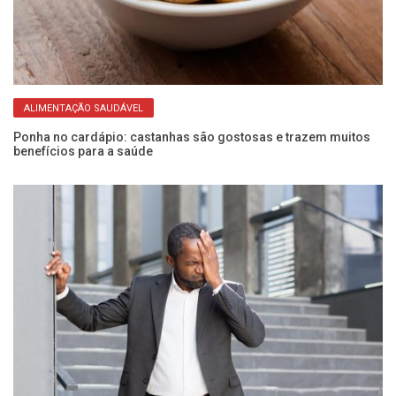
ALIMENTAÇÃO SAUDÁVEL
Ponha no cardápio: castanhas são gostosas e trazem muitos
O 
benefícios para a saúde
qu