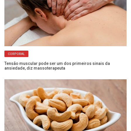
CORPORAL
er
Tensão muscular pode ser um dos primeiros sinais da
Sa
ansiedade, diz massoterapeuta
pe