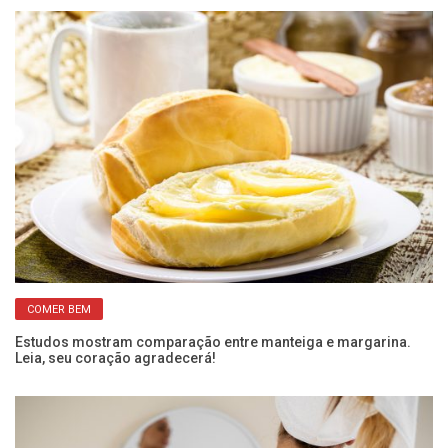
COMER BEM
Estudos mostram comparação entre manteiga e margarina.
De
Leia, seu coração agradecerá!
m