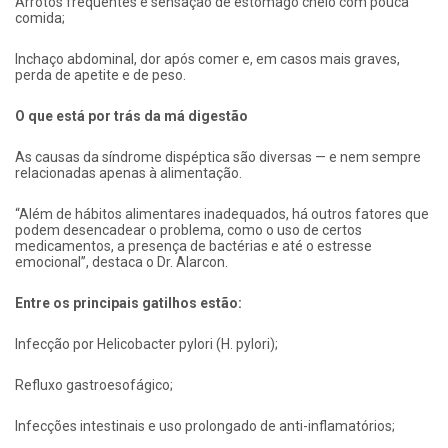
Arrotos frequentes e sensação de estômago cheio com pouca
comida;
Inchaço abdominal, dor após comer e, em casos mais graves,
perda de apetite e de peso.
O que está por trás da má digestão
As causas da síndrome dispéptica são diversas — e nem sempre
relacionadas apenas à alimentação.
“Além de hábitos alimentares inadequados, há outros fatores que
podem desencadear o problema, como o uso de certos
medicamentos, a presença de bactérias e até o estresse
emocional”, destaca o Dr. Alarcon.
Entre os principais gatilhos estão:
Infecção por Helicobacter pylori (H. pylori);
Refluxo gastroesofágico;
Infecções intestinais e uso prolongado de anti-inflamatórios;