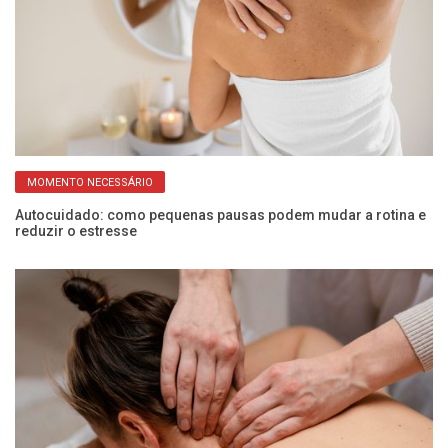
MOMENTO NECESSÁRIO
Autocuidado: como pequenas pausas podem mudar a rotina e
Ex
reduzir o estresse
s