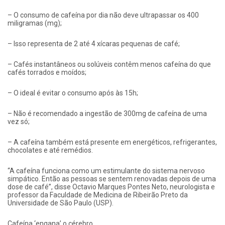
– O consumo de cafeína por dia não deve ultrapassar os 400
miligramas (mg);
– Isso representa de 2 até 4 xícaras pequenas de café;
– Cafés instantâneos ou solúveis contêm menos cafeína do que
cafés torrados e moídos;
– O ideal é evitar o consumo após às 15h;
– Não é recomendado a ingestão de 300mg de cafeína de uma
vez só;
– A cafeína também está presente em energéticos, refrigerantes,
chocolates e até remédios.
“A cafeína funciona como um estimulante do sistema nervoso
simpático. Então as pessoas se sentem renovadas depois de uma
dose de café”, disse Octavio Marques Pontes Neto, neurologista e
professor da Faculdade de Medicina de Ribeirão Preto da
Universidade de São Paulo (USP).
Cafeína ‘engana’ o cérebro