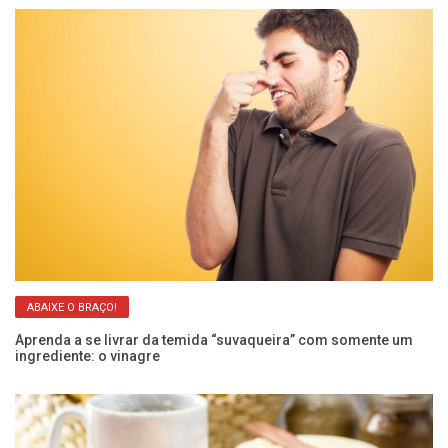
ABAIXE O BRAÇO!
Aprenda a se livrar da temida “suvaqueira” com somente um
Ar
ingrediente: o vinagre
re