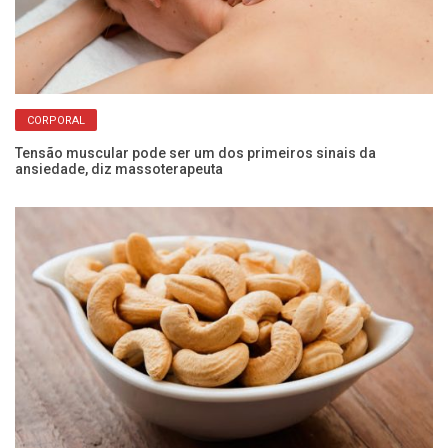
CORPORAL
er
Tensão muscular pode ser um dos primeiros sinais da
Sa
ansiedade, diz massoterapeuta
pe