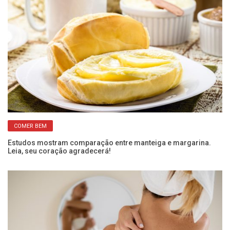
COMER BEM
Estudos mostram comparação entre manteiga e margarina.
De
Leia, seu coração agradecerá!
m