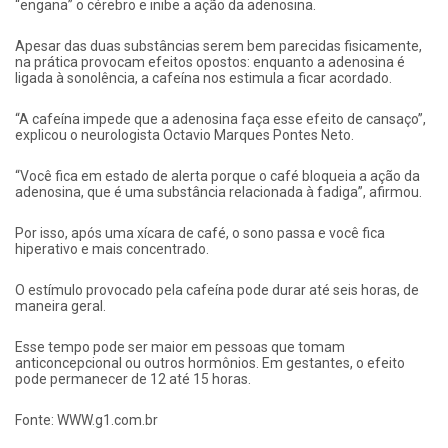
“engana” o cérebro e inibe a ação da adenosina.
Apesar das duas substâncias serem bem parecidas fisicamente,
na prática provocam efeitos opostos: enquanto a adenosina é
ligada à sonolência, a cafeína nos estimula a ficar acordado.
“A cafeína impede que a adenosina faça esse efeito de cansaço”,
explicou o neurologista Octavio Marques Pontes Neto.
“Você fica em estado de alerta porque o café bloqueia a ação da
adenosina, que é uma substância relacionada à fadiga”, afirmou.
Por isso, após uma xícara de café, o sono passa e você fica
hiperativo e mais concentrado.
O estímulo provocado pela cafeína pode durar até seis horas, de
maneira geral.
Esse tempo pode ser maior em pessoas que tomam
anticoncepcional ou outros hormônios. Em gestantes, o efeito
pode permanecer de 12 até 15 horas.
Fonte: WWW.g1.com.br