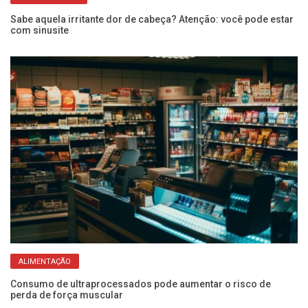
Sabe aquela irritante dor de cabeça? Atenção: você pode estar
Do
com sinusite
se
ALIMENTAÇÃO
ra
Consumo de ultraprocessados pode aumentar o risco de
Se
perda de força muscular
ze