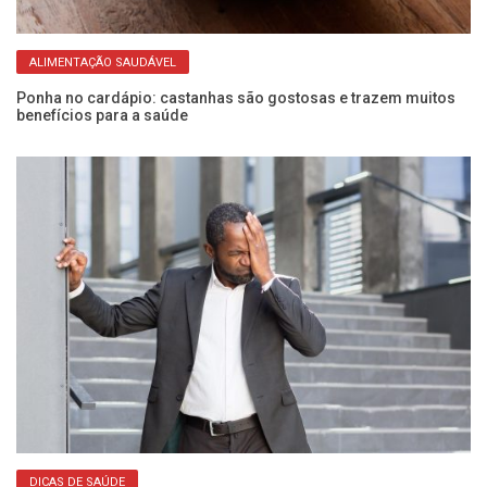
ALIMENTAÇÃO SAUDÁVEL
Ponha no cardápio: castanhas são gostosas e trazem muitos
O 
benefícios para a saúde
qu
DICAS DE SAÚDE