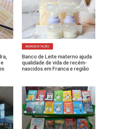
AMAMENTAÇÃO
SAIBA MAIS
ra,
Banco de Leite materno ajuda
Usar vasilhas 
 e
qualidade de vida de recém-
micro-ondas: 
es
nascidos em Franca e região
hábito é práti