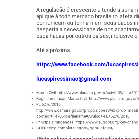
A regulação é crescente e tende a ser am
aplique à todo mercado brasileiro, afeta
comunicam ou tenham em seus dados in
desperta a necessidade de nos adaptarm
espalhadas por outros países, inclusive o 
Até a próxima.
https://www.facebook.com/lucaspiress
lucaspiressimao@gmail.com
Marco Civil:
http://www.planalto.gov.br/ccivil_03/_ato201
Regulamentação Marco Civil:
http://www.planalto.gov.br
PL 5276/2016:
http://www.camara.gov.br/proposicoesWeb/prop_most
codteor=1470645&filename=Avulso+-PL+5276/2016
Principais mudanças:
https://www.eugdpr.org/key-chang
GDPR texto completo:
https://gdpr-info.eu/
*Esta coluna é semanal e atualizada às se