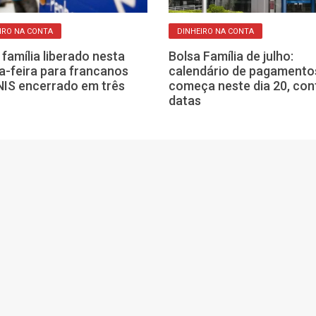
IRO NA CONTA
DINHEIRO NA CONTA
 família liberado nesta
Bolsa Família de julho:
a-feira para francanos
calendário de pagamento
IS encerrado em três
começa neste dia 20, con
datas