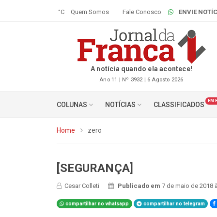
°C
Quem Somos
Fale Conosco
ENVIE NOTÍC
A notícia quando ela acontece!
Ano 11 | Nº 3932 | 6 Agosto 2026
EM 
COLUNAS
NOTÍCIAS
CLASSIFICADOS
Home
zero
[SEGURANÇA]
Cesar Colleti
Publicado em
7 de maio de 2018 
compartilhar no whatsapp
compartilhar no telegram