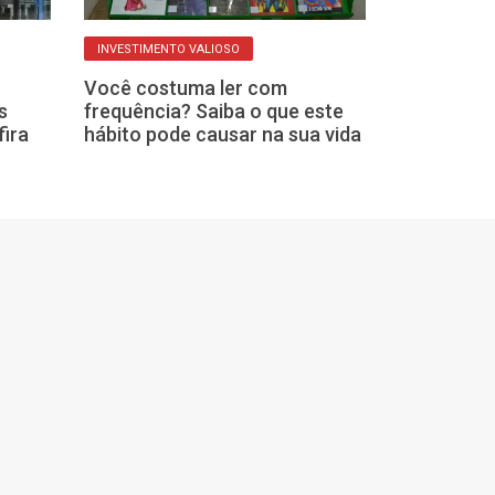
COMPORTAMENTO
INVESTIMENTO VALIOSO
Olhar o celula
Você costuma ler com
conversas é ví
s
frequência? Saiba o que este
falta de educ
fira
hábito pode causar na sua vida