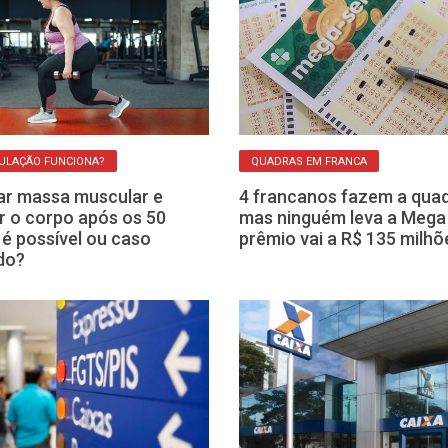
ULAÇÃO FUNCIONA?
QUADRAS EM FRANCA
r massa muscular e
4 francanos fazem a quad
ir o corpo após os 50
mas ninguém leva a Mega
 é possível ou caso
prêmio vai a R$ 135 milhõ
do?