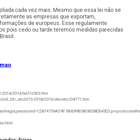
pliada cada vez mais. Mesmo que essa lei não se
 diretamente as empresas que exportam,
formações de europeus. Esse regulamente
os pois cedo ou tarde teremos medidas parecidas
Brasil.
imao
1-2014/2014/lei/l12965.htm
/ccivil_03/_ato2015-2018/2016/decreto/D8771.htm
rarintegra;jsessionid=C2874759AD9F780699B58C8058EB45ED.proposicoesW
es.html
gundas-feiras