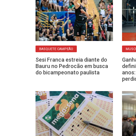
DA
BASQUETE CAMPEÃO
MUSC
reta ajuda
Sesi Franca estreia diante do
Ganha
ntar o frio e
Bauru no Pedrocão em busca
defin
aquecido
do bicampeonato paulista
anos:
perdi