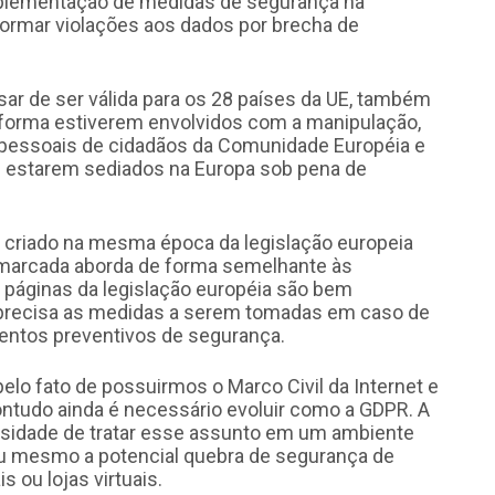
mplementação de medidas de segurança na
formar violações aos dados por brecha de
ar de ser válida para os 28 países da UE, também
 forma estiverem envolvidos com a manipulação,
pessoais de cidadãos da Comunidade Européia e
de estarem sediados na Europa sob pena de
6) criado na mesma época da legislação europeia
 marcada aborda de forma semelhante às
 páginas da legislação européia são bem
precisa as medidas a serem tomadas em caso de
entos preventivos de segurança.
 pelo fato de possuirmos o Marco Civil da Internet e
contudo ainda é necessário evoluir como a GDPR. A
essidade de tratar esse assunto em um ambiente
ou mesmo a potencial quebra de segurança de
 ou lojas virtuais.