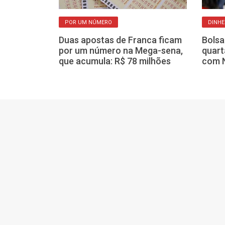
POR UM NÚMERO
DINHE
 medicamentos
que não vai
Duas apostas de Franca ficam
Bolsa
u verdade?
por um número na Mega-sena,
quart
que acumula: R$ 78 milhões
com N