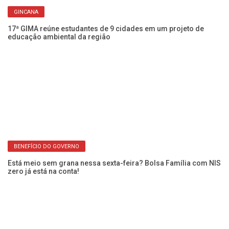
Eq
GINCANA
pa
17ª GIMA reúne estudantes de 9 cidades em um projeto de
educação ambiental da região
Ch
BENEFÍCIO DO GOVERNO
Fr
Está meio sem grana nessa sexta-feira? Bolsa Família com NIS