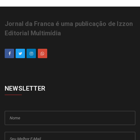
Defesa Civil do estado alerta para
chegada de frente fria a partir de
domingo (9)
Neste dia 21 começa oficialmente o
verão no Hemisfério Sul com dia mais
longo