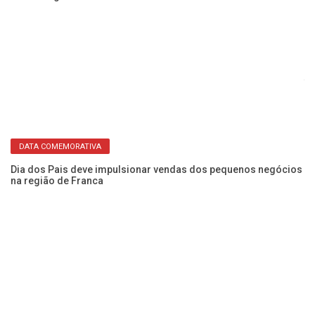
1º
fo
DATA COMEMORATIVA
Dia dos Pais deve impulsionar vendas dos pequenos negócios
na região de Franca