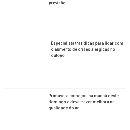
‘Correção’ ou agressão? Palmadas
comprometem desenvolvimento
cerebral de crianças
Aprenda a fazer um boneco de neve de
meia com as crianças e arrase na
decoração!
ESTAÇÕES DO ANO