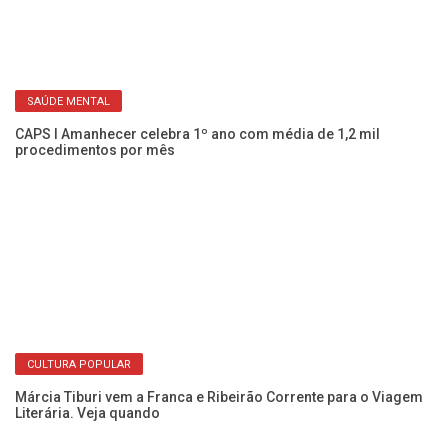
zero já está na conta!
SAÚDE MENTAL
CAPS I Amanhecer celebra 1º ano com média de 1,2 mil
procedimentos por mês
Fr
En