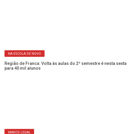
CULTURA POPULAR
Márcia Tiburi vem a Franca e Ribeirão Corrente para o Viagem
Literária. Veja quando
Co
c
NA ESCOLA DE NOVO
Região de Franca: Volta às aulas do 2º semestre é nesta sexta
para 40 mil alunos