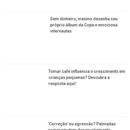
Restaurante que preparava comida em
privada é fechado depois de mais de 30
anos!
CRIANÇAS
Travessura cara: menino de 4 anos
gasta R$ 15 mil em picolés no cartão
da mãe!