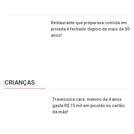
Pedra hume vira ‘moda’ e é usada até
como desodorante – veja o que é e
como usar!
Confira três segredos da Mega-
Sena que ninguém conta para você!
Cédula rara: conheça a nota de R$ 100
que colecionadores chegam a pagar
R$ 4,5 mil