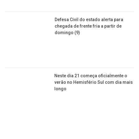
Primavera começa com ondas de calor
e volta das chuvas regulares; confira
previsão
Especialista traz dicas para lidar com
o aumento de crises alérgicas no
outono
Primavera começou na manhã deste
domingo e deve trazer melhora na
qualidade do ar