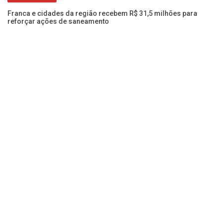
MARCO LEGAL
Franca e cidades da região recebem R$ 31,5 milhões para
reforçar ações de saneamento
ão
De
de