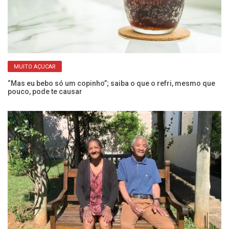
MUITO AÇUCAR
“Mas eu bebo só um copinho”; saiba o que o refri, mesmo que
Ex
pouco, pode te causar
a