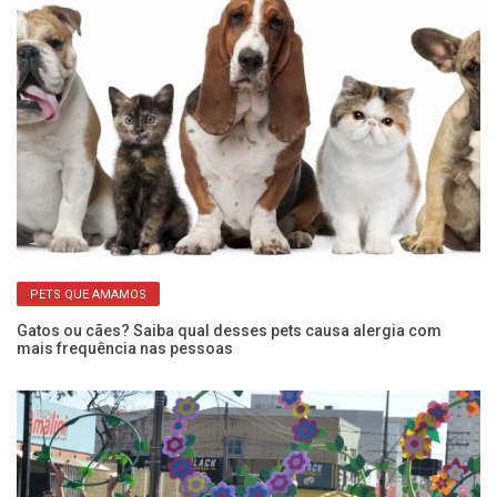
PETS QUE AMAMOS
Gatos ou cães? Saiba qual desses pets causa alergia com
Ap
mais frequência nas pessoas
ca