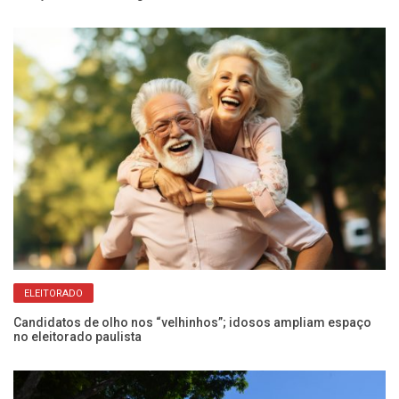
co
ELEITORADO
Em
ve
Candidatos de olho nos “velhinhos”; idosos ampliam espaço
no eleitorado paulista