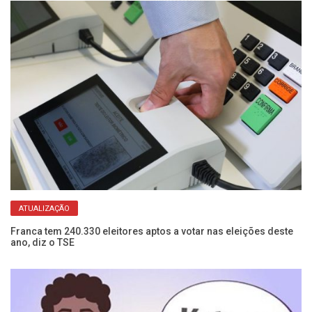
ATUALIZAÇÃO
Franca tem 240.330 eleitores aptos a votar nas eleições deste
Se
ano, diz o TSE
de