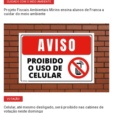
CUIDADO COM O MEIO AMBIENTE
Projeto Fiscais Ambientais Mirins ensina alunos de Franca a
cuidar do meio ambiente
no
El
Ho
VOTAÇÃO
Celular, até mesmo desligado, será proibido nas cabines de
votação neste domingo
Es