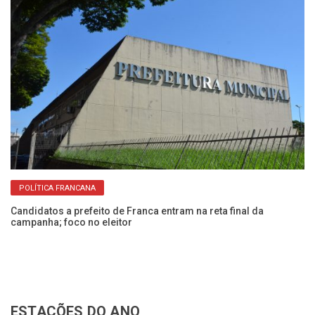
POLÍTICA FRANCANA
Co
ci
Candidatos a prefeito de Franca entram na reta final da
campanha; foco no eleitor
ESTAÇÕES DO ANO