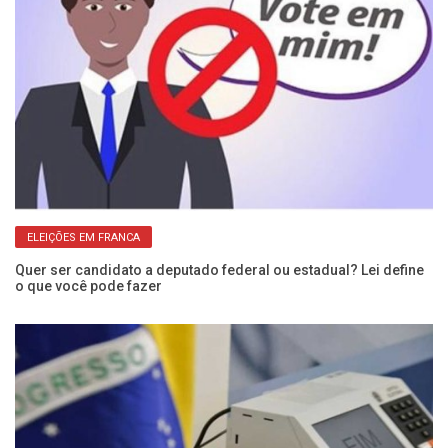
ELEIÇÕES EM FRANCA
Quer ser candidato a deputado federal ou estadual? Lei define
Vo
o que você pode fazer
lo