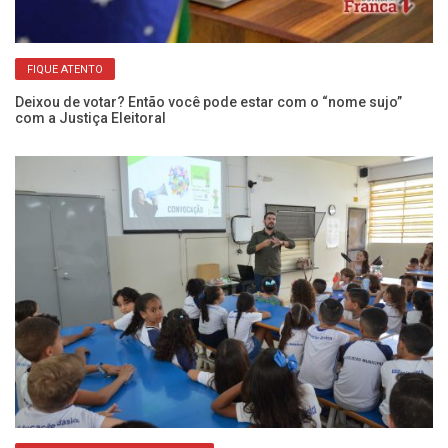
FIQUE ATENTO
Deixou de votar? Então você pode estar com o “nome sujo”
com a Justiça Eleitoral
En
el