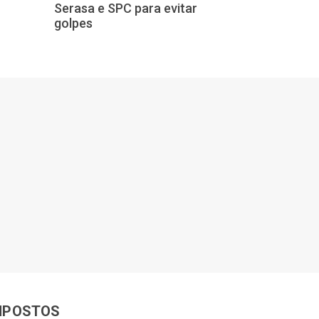
Serasa e SPC para evitar
NIS zero já es
golpes
MPOSTOS