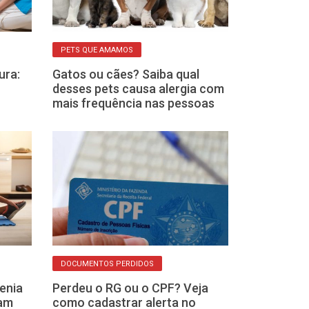
PETS QUE AMAMOS
ALIMENTAÇÃO NAT
ura:
Gatos ou cães? Saiba qual
Quer emagrec
desses pets causa alergia com
Veja o que al
mais frequência nas pessoas
podem fazer p
DOCUMENTOS PERDIDOS
BENEFÍCIO DO GOV
tenia
Perdeu o RG ou o CPF? Veja
Está meio sem
sam
como cadastrar alerta no
sexta-feira? B