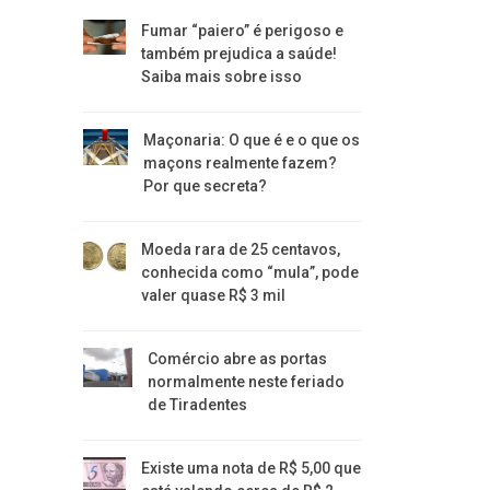
Fumar “paiero” é perigoso e
também prejudica a saúde!
Saiba mais sobre isso
Maçonaria: O que é e o que os
maçons realmente fazem?
Por que secreta?
Moeda rara de 25 centavos,
conhecida como “mula”, pode
valer quase R$ 3 mil
Comércio abre as portas
normalmente neste feriado
de Tiradentes
Existe uma nota de R$ 5,00 que