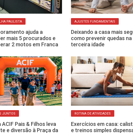
HA PAULISTA
AJUSTES FUNDAMENTAIS
oramento ajuda a
Deixando a casa mais seg
er mais 5 procurados e
como prevenir quedas na
erar 2 motos em Franca
terceira idade
S JUNTOS
ROTINA DE ATIVIDADES
 ACIF Pais & Filhos leva
Exercícios em casa: calis
te e diversão à Praça da
e treinos simples dispen