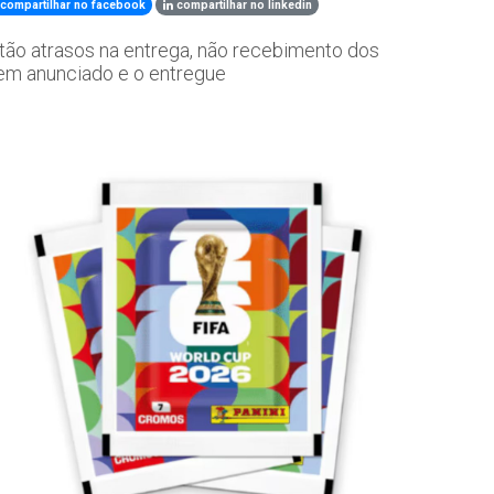
compartilhar no facebook
compartilhar no linkedin
stão atrasos na entrega, não recebimento dos
item anunciado e o entregue