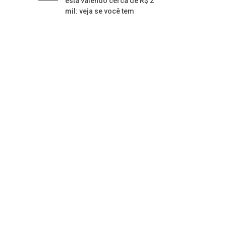
está valendo cerca de R$ 2
mil: veja se você tem