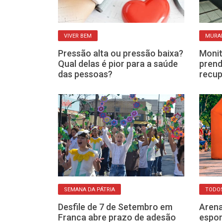
VIVER BEM
MURAL
velha
Pressão alta ou pressão baixa?
Monit
que dá para
Qual delas é pior para a saúde
prend
uma boa sem
das pessoas?
recup
SEMANA DA PÁTRIA
TODO
Desfile de 7 de Setembro em
Arena
a celebra a
Franca abre prazo de adesão
espor