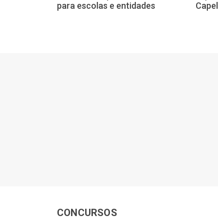
a e o
para escolas e entidades
Capel
 mulheres
CONCURSOS