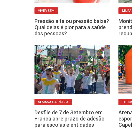
VIVER BEM
MURAL
velha
Pressão alta ou pressão baixa?
Monit
que dá para
Qual delas é pior para a saúde
prend
uma boa sem
das pessoas?
recup
SEMANA DA PÁTRIA
TODO
Desfile de 7 de Setembro em
Arena
a celebra a
Franca abre prazo de adesão
espor
a e o
para escolas e entidades
Capel
 mulheres