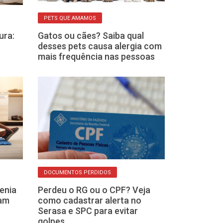
PETS QUE AMAMOS
ALIMENTAÇÃO NAT
ura:
Gatos ou cães? Saiba qual
Quer emagrec
desses pets causa alergia com
Veja o que al
mais frequência nas pessoas
podem fazer p
DOCUMENTOS PERDIDOS
BENEFÍCIO DO GOV
tenia
Perdeu o RG ou o CPF? Veja
Está meio sem
sam
como cadastrar alerta no
sexta-feira? B
Serasa e SPC para evitar
NIS zero já es
golpes