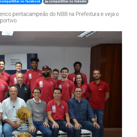
compartilhar no facebook
compartilhar no linkedin
lenco pentacampeão do NBB na Prefeitura e veja o
portivo