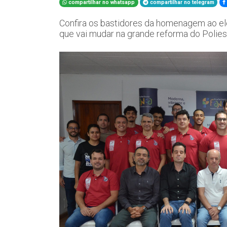
compartilhar no whatsapp
compartilhar no telegram
Confira os bastidores da homenagem ao e
que vai mudar na grande reforma do Polies