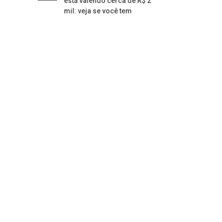
está valendo cerca de R$ 2
mil: veja se você tem