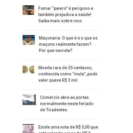
Fumar “paiero” é perigoso e
também prejudica a saúde!
Saiba mais sobre isso
Maçonaria: O que é e o que os
maçons realmente fazem?
Por que secreta?
Moeda rara de 25 centavos,
conhecida como “mula”, pode
valer quase R$ 3 mil
Comércio abre as portas
normalmente neste feriado
de Tiradentes
Existe uma nota de R$ 5,00 que