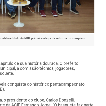
a celebrar título do NBB; primeira etapa da reforma do complexo
pítulo de sua história dourada. O prefeito
unicipal, a comissão técnica, jogadores,
asquete.
pela conquista do histórico pentacampeonato
B).
, o presidente do clube, Carlos Donzelli,
nte da ACIF, Fernando Jorge. “O basquete faz parte