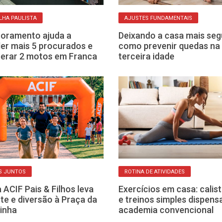
HA PAULISTA
AJUSTES FUNDAMENTAIS
oramento ajuda a
Deixando a casa mais seg
er mais 5 procurados e
como prevenir quedas na
erar 2 motos em Franca
terceira idade
S JUNTOS
ROTINA DE ATIVIDADES
 ACIF Pais & Filhos leva
Exercícios em casa: calis
te e diversão à Praça da
e treinos simples dispen
inha
academia convencional