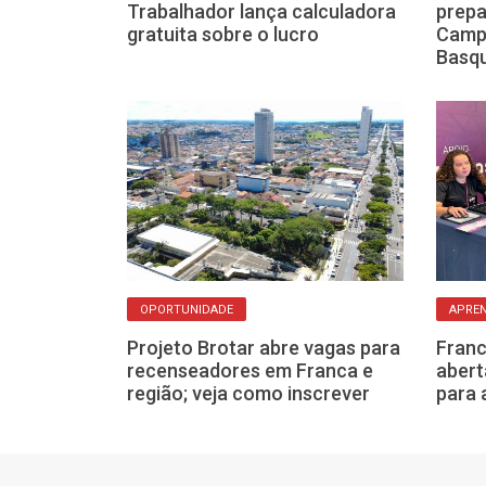
mprego em
Trabalhador lança calculadora
prepa
ca-feira, 14
gratuita sobre o lucro
Campe
Basq
OPORTUNIDADE
APRE
stinga e CIEE
Projeto Brotar abre vagas para
Franc
 para o
recenseadores em Franca e
abert
ágio
região; veja como inscrever
para 