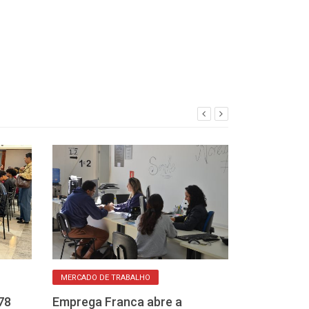
MERCADO DE TRABALHO
ESTÁGIO REMUNER
78
Emprega Franca abre a
Como se inscr