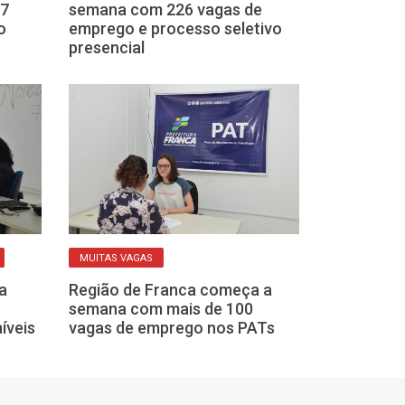
57
semana com 226 vagas de
cursos mais c
o
emprego e processo seletivo
estagiários da
presencial
SP
MUITAS VAGAS
EMPREGO
a
Região de Franca começa a
Veja as vagas 
semana com mais de 100
PATs de Franc
íveis
vagas de emprego nos PATs
começo de s