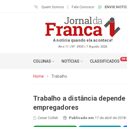
°C
Quem Somos
Fale Conosco
ENVIE NOTÍC
A notícia quando ela acontece!
Ano 11 | Nº 3933 | 7 Agosto 2026
EM 
COLUNAS
NOTÍCIAS
CLASSIFICADOS
Home
Trabalho
Trabalho a distância depende
empregadores
Cesar Colleti
Publicado em
17 de abril de 2018