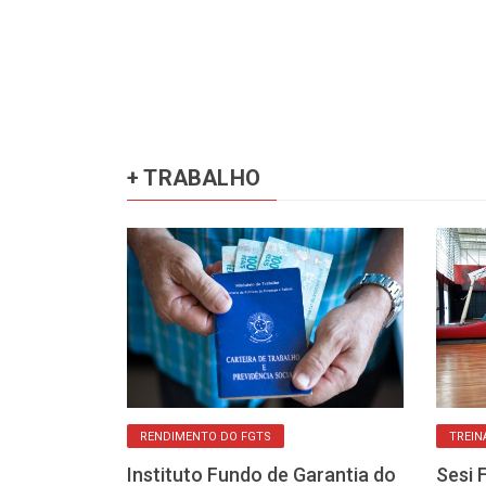
+ TRABALHO
O
RENDIMENTO DO FGTS
TREIN
dade oferece
Instituto Fundo de Garantia do
Sesi 