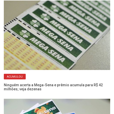
ACUMULOU
Ninguém acerta a Mega-Sena e prêmio acumula para R$ 42
Bo
milhões; veja dezenas
Du