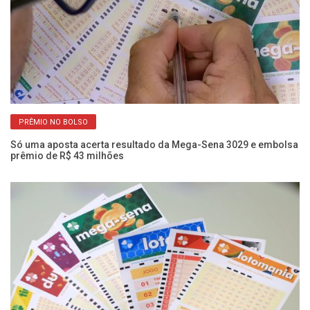
PRÊMIO NO BOLSO
Só uma aposta acerta resultado da Mega-Sena 3029 e embolsa
Nú
prêmio de R$ 43 milhões
qu