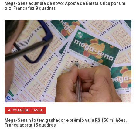
Mega-Sena acumula de novo: Aposta de Batatais fica por um
Se
triz; Franca faz 8 quadras
nã
APOSTAS DE FRANCA
Mega-Sena não tem ganhador e prêmio vai a R$ 150 milhões.
Me
Franca acerta 15 quadras
mi