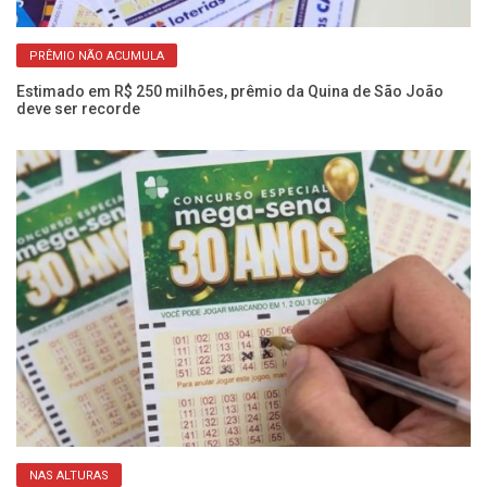
PRÊMIO NÃO ACUMULA
Estimado em R$ 250 milhões, prêmio da Quina de São João
Me
deve ser recorde
16
NAS ALTURAS