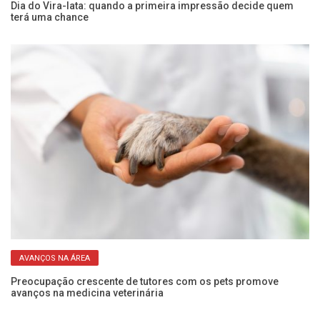
Dia do Vira-lata: quando a primeira impressão decide quem
Al
terá uma chance
n
AVANÇOS NA ÁREA
o
Preocupação crescente de tutores com os pets promove
Un
avanços na medicina veterinária
em