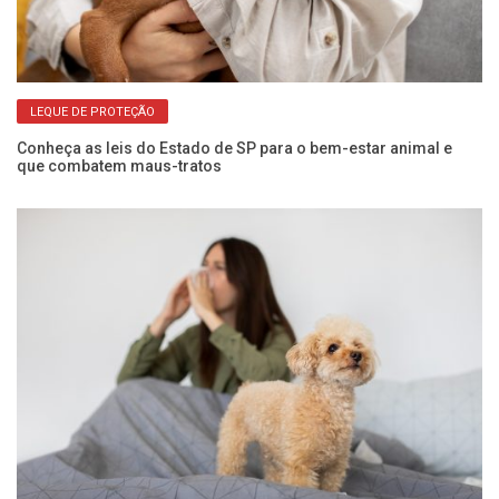
LEQUE DE PROTEÇÃO
Conheça as leis do Estado de SP para o bem-estar animal e
El
que combatem maus-tratos
do