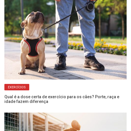
EXERCÍCIOS
Qual é a dose certa de exercício para os cães? Porte, raça e
Va
idade fazem diferença
co