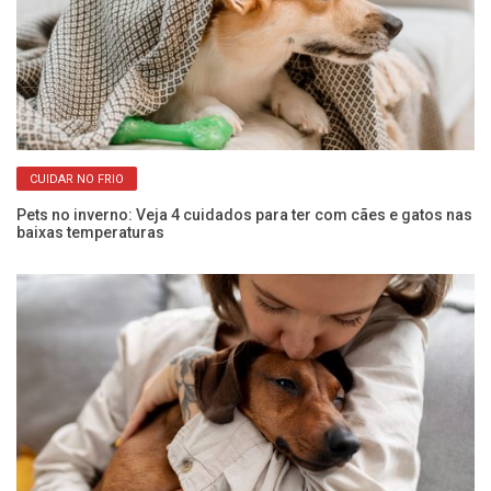
CUIDAR NO FRIO
Pets no inverno: Veja 4 cuidados para ter com cães e gatos nas
Co
baixas temperaturas
an