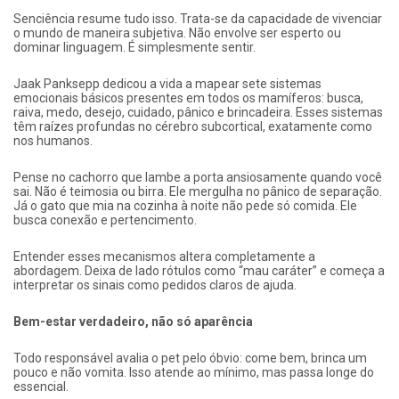
Senciência resume tudo isso. Trata-se da capacidade de vivenciar
o mundo de maneira subjetiva. Não envolve ser esperto ou
dominar linguagem. É simplesmente sentir.
Jaak Panksepp dedicou a vida a mapear sete sistemas
emocionais básicos presentes em todos os mamíferos: busca,
raiva, medo, desejo, cuidado, pânico e brincadeira. Esses sistemas
têm raízes profundas no cérebro subcortical, exatamente como
nos humanos.
Pense no cachorro que lambe a porta ansiosamente quando você
sai. Não é teimosia ou birra. Ele mergulha no pânico de separação.
Já o gato que mia na cozinha à noite não pede só comida. Ele
busca conexão e pertencimento.
Entender esses mecanismos altera completamente a
abordagem. Deixa de lado rótulos como “mau caráter” e começa a
interpretar os sinais como pedidos claros de ajuda.
Bem-estar verdadeiro, não só aparência
Todo responsável avalia o pet pelo óbvio: come bem, brinca um
pouco e não vomita. Isso atende ao mínimo, mas passa longe do
essencial.