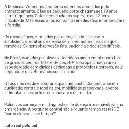
A Medicina Veterinária moderna estendeu a vida dos pets
dramaticamente. Cães de pequeno porte chegam aos 18 anos
com frequência. Gatos bem cuidados superam os 22 sem
dificuldade. Mas esses anos extras trazem desafios enormes para
a família.
Os meses finais, marcados por doenças crônicas como
insuficiência renal ou demência senil, demandam mais do que
remédios. Exigem observação fina, paciência e decisões difíceis.
No Brasil, cuidados paliativos veterinários ainda engatinham fora
de grandes centros. Diferente dos EUA e Europa, onde viraram
especialidade com clínicas dedicadas e protocolos rigorosos, aqui
dependem de veterinários sensibilizados.
O foco não reside em curar a qualquer custo. Concentra-se em
qualidade: controle total da dor, mobilidade preservada, apetite
estimulado, conforto emocional até o último dia.
Paliativos começam no diagnóstico de doença irreversível, não na
emergência. A pergunta central não é “quanto tempo resta?”. É
“como ele vive esse tempo?”.
Luto real pelo pet