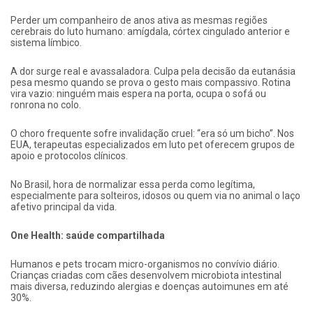
Perder um companheiro de anos ativa as mesmas regiões
cerebrais do luto humano: amígdala, córtex cingulado anterior e
sistema límbico.
A dor surge real e avassaladora. Culpa pela decisão da eutanásia
pesa mesmo quando se prova o gesto mais compassivo. Rotina
vira vazio: ninguém mais espera na porta, ocupa o sofá ou
ronrona no colo.
O choro frequente sofre invalidação cruel: “era só um bicho”. Nos
EUA, terapeutas especializados em luto pet oferecem grupos de
apoio e protocolos clínicos.
No Brasil, hora de normalizar essa perda como legítima,
especialmente para solteiros, idosos ou quem via no animal o laço
afetivo principal da vida.
One Health: saúde compartilhada
Humanos e pets trocam micro-organismos no convívio diário.
Crianças criadas com cães desenvolvem microbiota intestinal
mais diversa, reduzindo alergias e doenças autoimunes em até
30%.