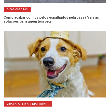
DICAS CASEIRAS
,
Como acabar com os pelos espalhados pela casa? Veja as
Ca
soluções para quem tem pets
g
VIRA-LATA TEM ATÉ DIA PRÓPRIO