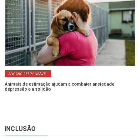
ADOÇÃO RESPONSÁVEL
pra
Animais de estimação ajudam a combater ansiedade,
Di
depressão e a solidão
ge
INCLUSÃO