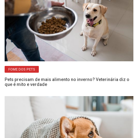
FOME DOS PETS
o
Pets precisam de mais alimento no inverno? Veterinária diz o
Cã
que é mito e verdade
ci