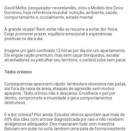
David Mellor, pesquisador neozelandês, criou o Modelo dos Cinco
Domínios, hoje referência mundial: nutrição, ambiente, saúde,
comportamento e, crucialmente, estado mental.
A grande virada? Bem-estar não se resume a evitar dor física.
Exige promover prazer, equilíbrio emocional e experiências
positivas no dia a dia.
Imagine um gato confinado 12 horas por dia em um apartamento.
Ele engole ração premium, mas sem caçar brinquedos, escalar
arranhadores ou patrulhar seu território, o cortisol sobe sem parar.
Tédio crônico
Consequências aparecem rápido: lambedura obsessiva nas patas,
xixi fora da caixa de areia, ataques de agressão sem motivo
aparente. Tédio crônico não é descanso. Envelhece o pet por
dentro, compromete a imunidade e gera comportamentos
destrutivos.
E a dor crônica? Pior ainda. Estudos clínicos apontam que mais de
60% dos cães com artrose diagnosticada por raio-x não recebem
analgésicos adequados. Eles mascaram tudo com maestria.
Relutam em pular no sofá, lambem uma pata de forma insistente