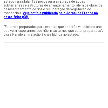
estado irá instalar 138 poços para a retirada de águas
subterrâneas e estruturas de armazenamento, além de obras de
desassoreamento de rios e recuperação da vegetação de
mananciais.
Veja notícia publicada pelo Jornal da Franca na
sexta-feira (08).
“Estamos preparados para eventos que poderão vir quiçá no ano
que vem, esperamos que não, mas temos que estar preparados”,
disse Penido em relação à crise hídrica no Estado.