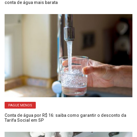
conta de água mais barata
ba
PAGUE MENOS
Conta de água por R$ 16: saiba como garantir o desconto da
Go
Tarifa Social em SP
Ve