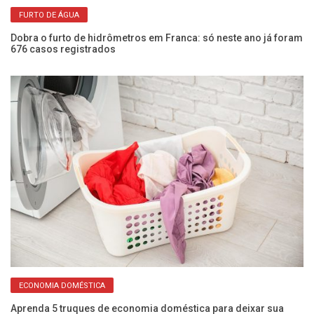
FURTO DE ÁGUA
Dobra o furto de hidrômetros em Franca: só neste ano já foram
Ve
676 casos registrados
ma
ECONOMIA DOMÉSTICA
Aprenda 5 truques de economia doméstica para deixar sua
Qu