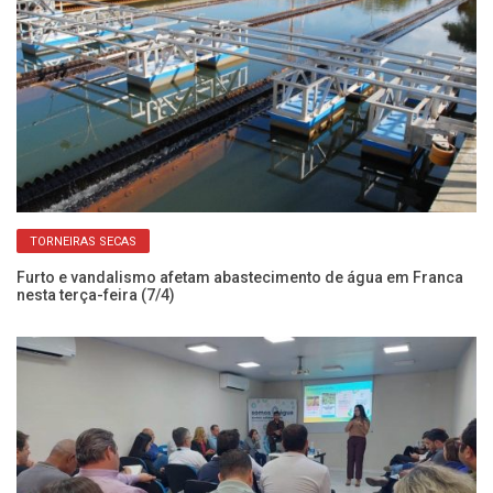
TORNEIRAS SECAS
em
Furto e vandalismo afetam abastecimento de água em Franca
Sa
nesta terça-feira (7/4)
Fr