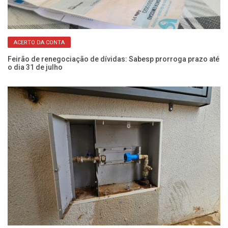
ACERTO DA CONTA
er
Feirão de renegociação de dívidas: Sabesp prorroga prazo até
No
o dia 31 de julho
de