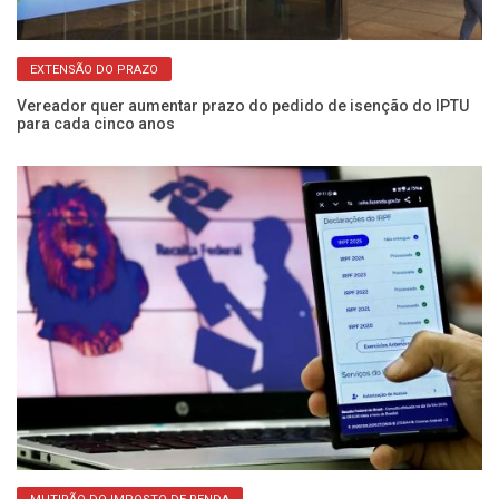
EXTENSÃO DO PRAZO
Vereador quer aumentar prazo do pedido de isenção do IPTU
Ve
para cada cinco anos
at