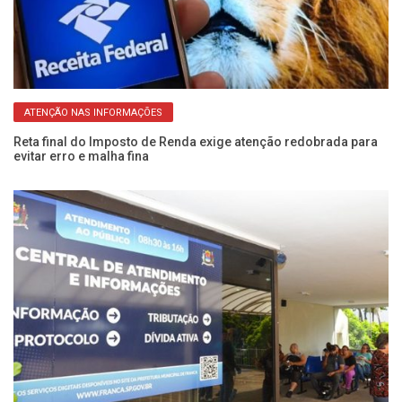
ATENÇÃO NAS INFORMAÇÕES
Reta final do Imposto de Renda exige atenção redobrada para
IP
evitar erro e malha fina
po