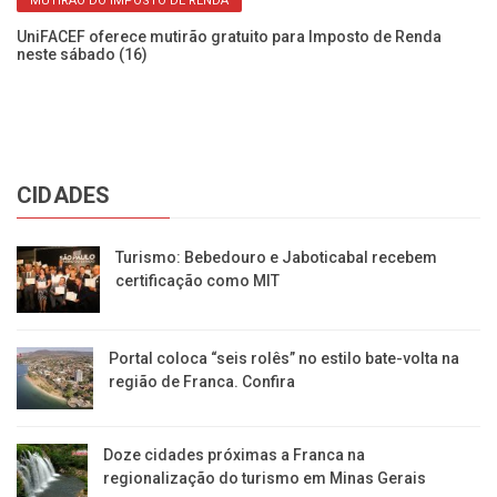
MUTIRÃO DO IMPOSTO DE RENDA
es.
UniFACEF oferece mutirão gratuito para Imposto de Renda
Er
neste sábado (16)
Ve
CIDADES
Turismo: Bebedouro e Jaboticabal recebem
certificação como MIT
Portal coloca “seis rolês” no estilo bate-volta na
região de Franca. Confira
​Doze cidades próximas a Franca na
regionalização do turismo em Minas Gerais