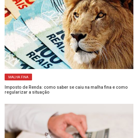
MALHA FINA
Imposto de Renda: como saber se caiu na malha fina e como
Ve
regularizar a situação
de