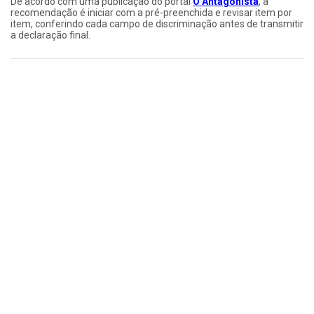
De acordo com uma publicação do portal
O Antagonista
, a
recomendação é iniciar com a pré-preenchida e revisar item por
item, conferindo cada campo de discriminação antes de transmitir
a declaração final.