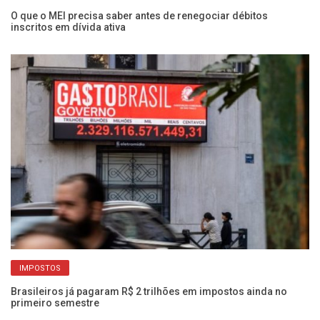
O que o MEI precisa saber antes de renegociar débitos
Ex
inscritos em dívida ativa
qu
IMPOSTOS
os
Brasileiros já pagaram R$ 2 trilhões em impostos ainda no
Ca
primeiro semestre
c