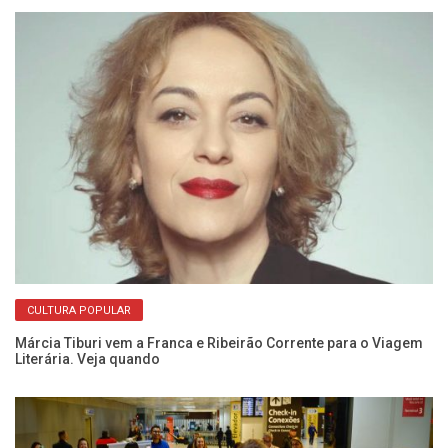
CULTURA POPULAR
ão
De
de
Márcia Tiburi vem a Franca e Ribeirão Corrente para o Viagem
Literária. Veja quando