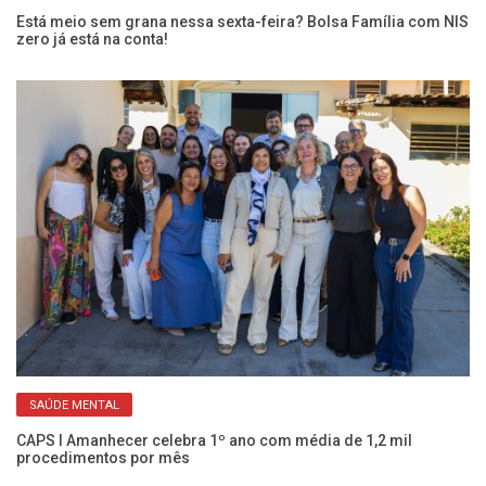
Fr
En
Está meio sem grana nessa sexta-feira? Bolsa Família com NIS
zero já está na conta!
SAÚDE MENTAL
Co
c
CAPS I Amanhecer celebra 1º ano com média de 1,2 mil
procedimentos por mês