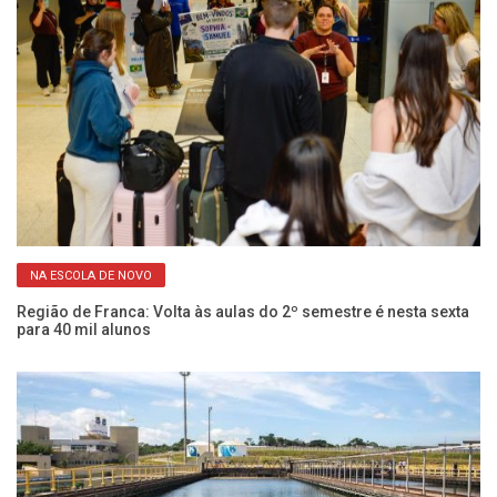
NA ESCOLA DE NOVO
em
Cu
ci
Região de Franca: Volta às aulas do 2º semestre é nesta sexta
para 40 mil alunos