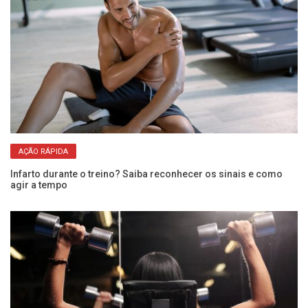
AÇÃO RÁPIDA
Infarto durante o treino? Saiba reconhecer os sinais e como
ue
agir a tempo
Do
é