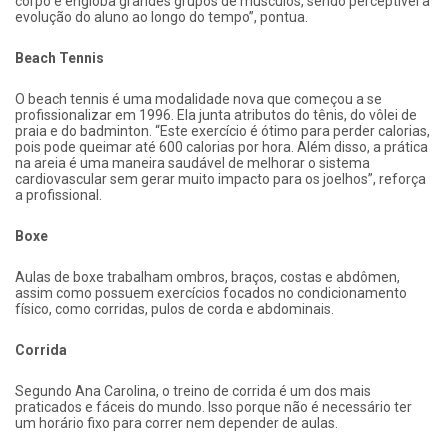
corpo e engloba grandes grupos de músculos, sendo perceptível a
evolução do aluno ao longo do tempo”, pontua.
Beach Tennis
O beach tennis é uma modalidade nova que começou a se
profissionalizar em 1996. Ela junta atributos do tênis, do vôlei de
praia e do badminton. “Este exercício é ótimo para perder calorias,
pois pode queimar até 600 calorias por hora. Além disso, a prática
na areia é uma maneira saudável de melhorar o sistema
cardiovascular sem gerar muito impacto para os joelhos”, reforça
a profissional.
Boxe
Aulas de boxe trabalham ombros, braços, costas e abdômen,
assim como possuem exercícios focados no condicionamento
físico, como corridas, pulos de corda e abdominais.
Corrida
Segundo Ana Carolina, o treino de corrida é um dos mais
praticados e fáceis do mundo. Isso porque não é necessário ter
um horário fixo para correr nem depender de aulas.