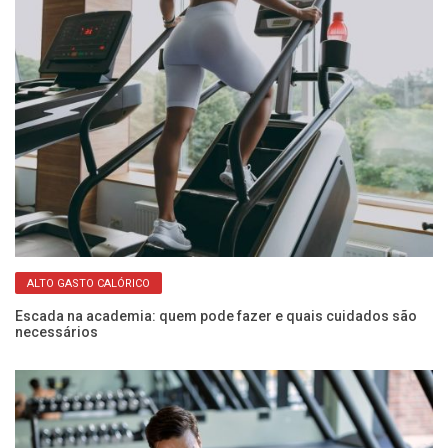
ALTO GASTO CALÓRICO
Escada na academia: quem pode fazer e quais cuidados são
necessários
Mu
re