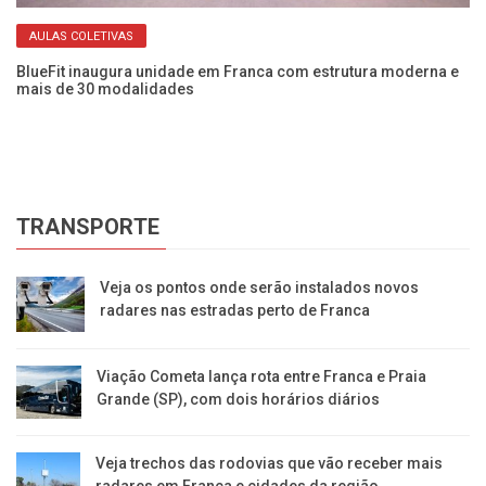
AULAS COLETIVAS
BlueFit inaugura unidade em Franca com estrutura moderna e
ia
mais de 30 modalidades
Es
TRANSPORTE
Veja os pontos onde serão instalados novos
radares nas estradas perto de Franca
Viação Cometa lança rota entre Franca e Praia
Grande (SP), com dois horários diários
Veja trechos das rodovias que vão receber mais
radares em Franca e cidades da região