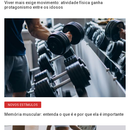
Viver mais exige movimento: atividade física ganha
Po
protagonismo entre os idosos
ac
NOVOS ESTÍMULOS
er
Memória muscular: entenda o que é e por que ela é importante
Ve
ma