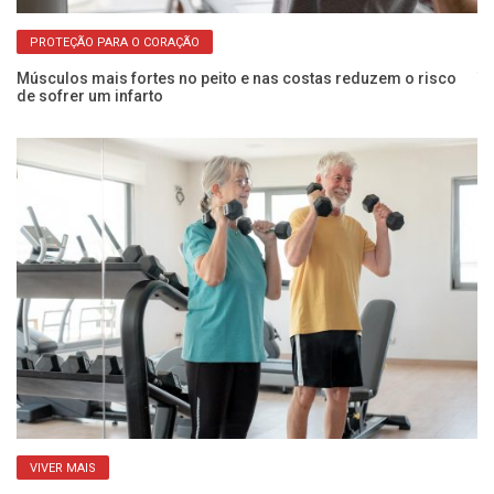
PROTEÇÃO PARA O CORAÇÃO
os
Músculos mais fortes no peito e nas costas reduzem o risco
Tr
de sofrer um infarto
po
VIVER MAIS