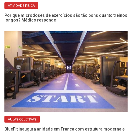
ATIVIDADE FÍSICA
Por que microdoses de exercícios são tão bons quanto treinos
?
longos? Médico responde
De
Es
AULAS COLETIVAS
BlueFit inaugura unidade em Franca com estrutura moderna e