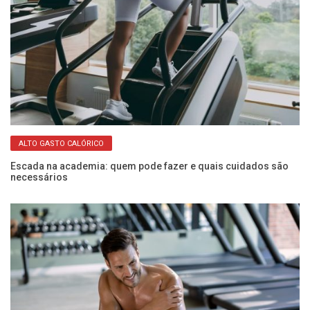
ALTO GASTO CALÓRICO
Escada na academia: quem pode fazer e quais cuidados são
necessários
Mu
re