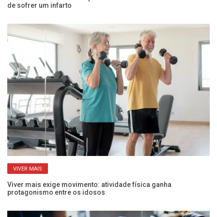
de sofrer um infarto
po
VIVER MAIS
Viver mais exige movimento: atividade física ganha
Po
protagonismo entre os idosos
ac