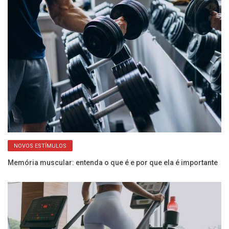
NOVOS ESTÍMULOS
er
Memória muscular: entenda o que é e por que ela é importante
Ve
ma