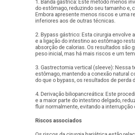
1. Banda gástrica: Este método menos in
do estômago, reduzindo seu tamanho e, 
Embora apresente menos riscos e uma re
inferiores aos de outras técnicas.
2. Bypass gástrico: Esta cirurgia envolve
e a ligação do intestino ao estômago rest
absorção de calorias. Os resultados são 
peso inicial, mas há mais riscos e um te
3. Gastrectomia vertical (sleeve): Nessa 
estômago, mantendo a conexão natural c
do que o bypass, os resultados de perda
4. Derivação biliopancreática: Este proc
e a maior parte do intestino delgado, redu
fluir normalmente, evitando a interrupção
Riscos associados
Os riscos da cirurgia bariátrica estão re