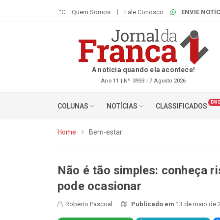
°C
Quem Somos
Fale Conosco
ENVIE NOTÍC
A notícia quando ela acontece!
Ano 11 | Nº 3933 | 7 Agosto 2026
EM 
COLUNAS
NOTÍCIAS
CLASSIFICADOS
Home
Bem-estar
Não é tão simples: conheça r
pode ocasionar
Roberto Pascoal
Publicado em
13 de maio de 