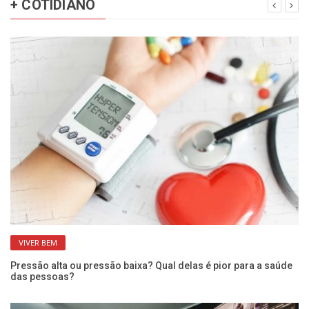
+ COTIDIANO
VIVER BEM
Pressão alta ou pressão baixa? Qual delas é pior para a saúde
Qu
das pessoas?
po