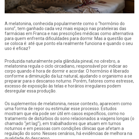
A melatonina, conhecida popularmente como o “hormônio do
sono”, tem ganhado cada vez mais espaço nas prateleiras das
farmácias em Franca e nas prescrições médicas como alternativa
para quem enfrenta dificuldades para dormir. Mas a questão que
se coloca é: até que ponto ela realmente funciona e quando o seu
uso é eficaz?
Produzida naturalmente pela glândula pineal, no cérebro, a
melatonina regula o ciclo circadiano, responsável por indicar ao
corpo quando é hora de dormir e acordar. O hormônio é liberado
conforme a diminuição da luz natural, ajudando o organismo a se
preparar para o descanso noturno. Porém, fatores como estresse,
excesso de exposição às telas e horários irregulares podem
desregular essa produção.
Os suplementos de melatonina, nesse contexto, aparecem como
uma forma de repor ou estimular esse processo. Estudos
mostram que ela pode ser útil em casos específicos, como no
tratamento de distúrbios do sono relacionados a viagens longas (o
chamado “jet lag”), em trabalhadores que atuam em turnos
noturnos e em pessoas com condições clínicas que afetam a
regulação do sono. Nesses cenários, há evidências de melhora na
qualidade do descanso.