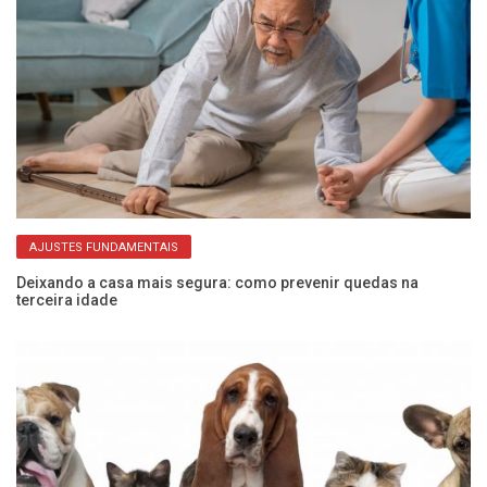
AJUSTES FUNDAMENTAIS
Deixando a casa mais segura: como prevenir quedas na
Me
terceira idade
de