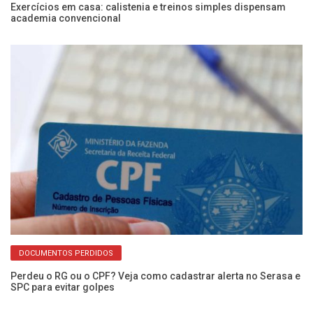
Exercícios em casa: calistenia e treinos simples dispensam
Pr
academia convencional
pa
DOCUMENTOS PERDIDOS
Perdeu o RG ou o CPF? Veja como cadastrar alerta no Serasa e
Câ
SPC para evitar golpes
pr