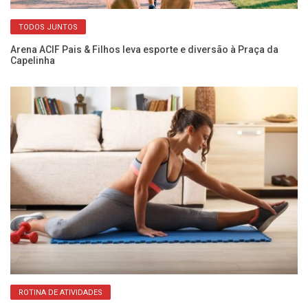
TODOS JUNTOS
Arena ACIF Pais & Filhos leva esporte e diversão à Praça da
Re
Capelinha
co
ROTINA DE ATIVIDADES