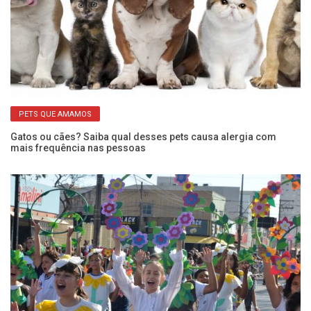
PETS QUE AMAMOS
Gatos ou cães? Saiba qual desses pets causa alergia com
Ap
mais frequência nas pessoas
ca