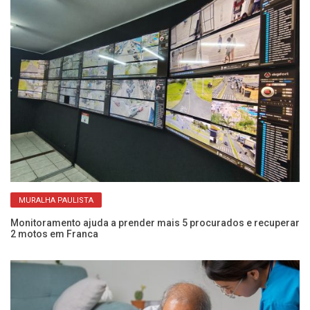
MURALHA PAULISTA
Monitoramento ajuda a prender mais 5 procurados e recuperar
Mu
2 motos em Franca
di