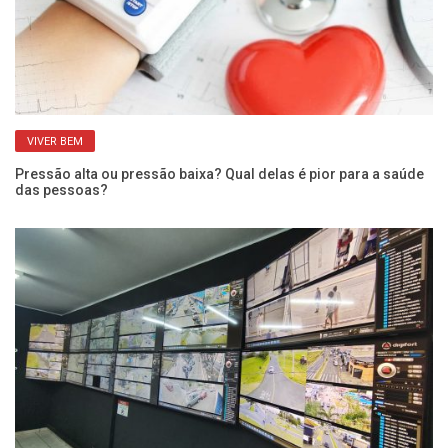
VIVER BEM
Pressão alta ou pressão baixa? Qual delas é pior para a saúde
Qu
das pessoas?
po