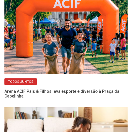
TODOS JUNTOS
Arena ACIF Pais & Filhos leva esporte e diversão à Praça da
Re
Capelinha
co