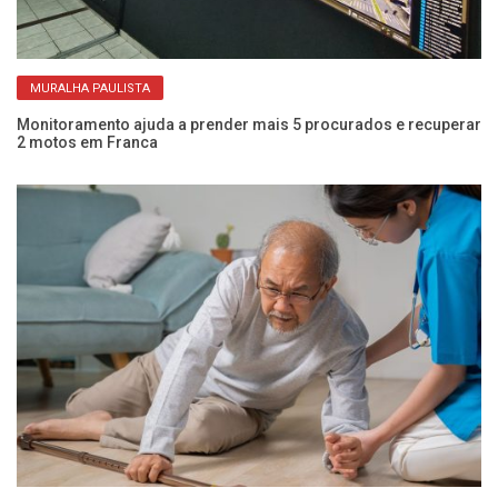
MURALHA PAULISTA
Monitoramento ajuda a prender mais 5 procurados e recuperar
Mu
2 motos em Franca
di