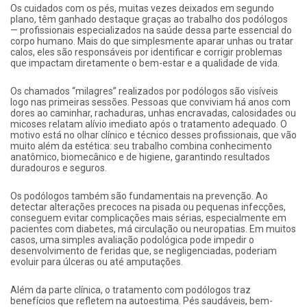
Os cuidados com os pés, muitas vezes deixados em segundo
plano, têm ganhado destaque graças ao trabalho dos podólogos
— profissionais especializados na saúde dessa parte essencial do
corpo humano. Mais do que simplesmente aparar unhas ou tratar
calos, eles são responsáveis por identificar e corrigir problemas
que impactam diretamente o bem-estar e a qualidade de vida.
Os chamados “milagres” realizados por podólogos são visíveis
logo nas primeiras sessões. Pessoas que conviviam há anos com
dores ao caminhar, rachaduras, unhas encravadas, calosidades ou
micoses relatam alívio imediato após o tratamento adequado. O
motivo está no olhar clínico e técnico desses profissionais, que vão
muito além da estética: seu trabalho combina conhecimento
anatômico, biomecânico e de higiene, garantindo resultados
duradouros e seguros.
Os podólogos também são fundamentais na prevenção. Ao
detectar alterações precoces na pisada ou pequenas infecções,
conseguem evitar complicações mais sérias, especialmente em
pacientes com diabetes, má circulação ou neuropatias. Em muitos
casos, uma simples avaliação podológica pode impedir o
desenvolvimento de feridas que, se negligenciadas, poderiam
evoluir para úlceras ou até amputações.
Além da parte clínica, o tratamento com podólogos traz
benefícios que refletem na autoestima. Pés saudáveis, bem-