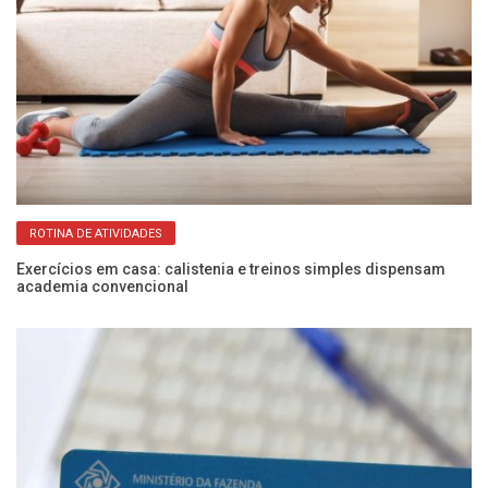
ROTINA DE ATIVIDADES
Exercícios em casa: calistenia e treinos simples dispensam
Pr
academia convencional
pa