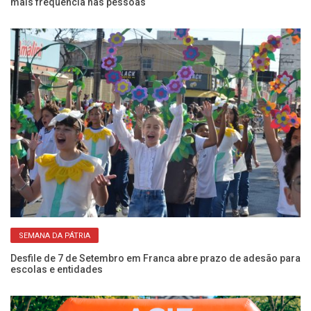
mais frequência nas pessoas
ca
SEMANA DA PÁTRIA
NIS
Desfile de 7 de Setembro em Franca abre prazo de adesão para
Es
escolas e entidades
ze