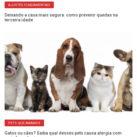
AJUSTES FUNDAMENTAIS
Deixando a casa mais segura: como prevenir quedas na
Me
terceira idade
de
PETS QUE AMAMOS
Gatos ou cães? Saiba qual desses pets causa alergia com
Ap