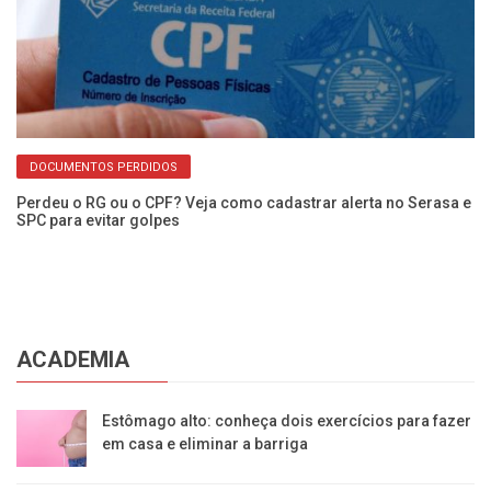
DOCUMENTOS PERDIDOS
Perdeu o RG ou o CPF? Veja como cadastrar alerta no Serasa e
Câ
SPC para evitar golpes
pr
ACADEMIA
Estômago alto: conheça dois exercícios para fazer
em casa e eliminar a barriga