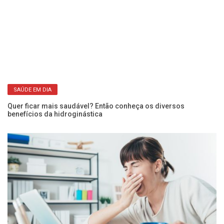
SAÚDE EM DIA
Quer ficar mais saudável? Então conheça os diversos
Co
benefícios da hidroginástica
pe