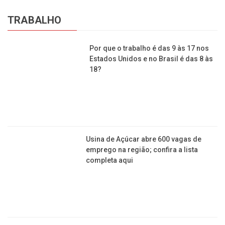
TRABALHO
Por que o trabalho é das 9 às 17 nos Estados
Unidos e no Brasil é das 8 às 18?
Usina de Açúcar abre 600 vagas de emprego na
região; confira a lista completa aqui
Trabalho a distância depende de mudança
cultural de empregadores
Grávidas e mães que voltam de
licença-maternidade podem ter
contrato suspenso