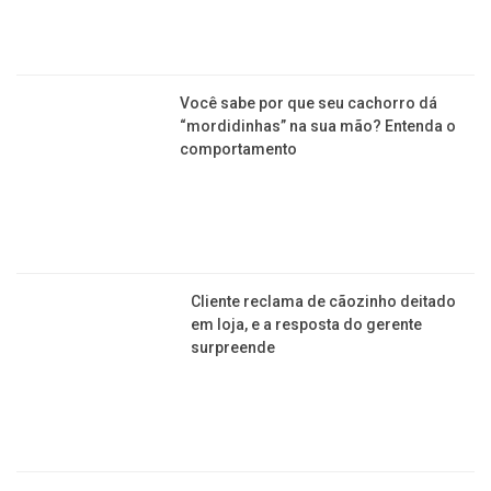
em loja, e a resposta do gerente
surpreende
“Achei que era um cachorro”, diz
moradora que viu onça correndo pela
rua do bairro
CALÇADOS
Missão Colômbia deve gerar mais de
R$ 35 milhões e empregos na indústria