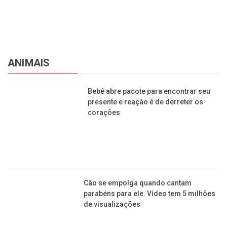
Cão se empolga quando cantam
parabéns para ele. Vídeo tem 5 milhões
de visualizações
Você sabe por que seu cachorro dá
“mordidinhas” na sua mão? Entenda o
comportamento
Cliente reclama de cãozinho deitado