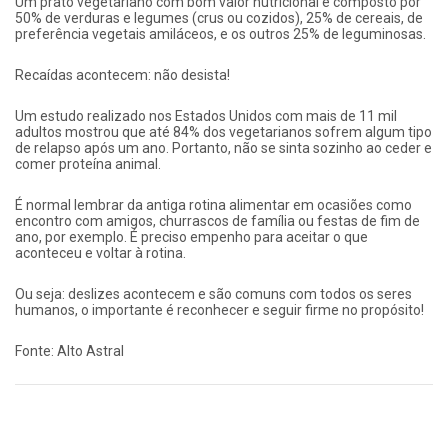
Um prato vegetariano com bom valor nutricional é composto por
50% de verduras e legumes (crus ou cozidos), 25% de cereais, de
preferência vegetais amiláceos, e os outros 25% de leguminosas.
Recaídas acontecem: não desista!
Um estudo realizado nos Estados Unidos com mais de 11 mil
adultos mostrou que até 84% dos vegetarianos sofrem algum tipo
de relapso após um ano. Portanto, não se sinta sozinho ao ceder e
comer proteína animal.
É normal lembrar da antiga rotina alimentar em ocasiões como
encontro com amigos, churrascos de família ou festas de fim de
ano, por exemplo. É preciso empenho para aceitar o que
aconteceu e voltar à rotina.
Ou seja: deslizes acontecem e são comuns com todos os seres
humanos, o importante é reconhecer e seguir firme no propósito!
Fonte: Alto Astral