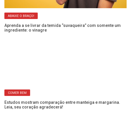
ABAIXE O BRAÇO!
Aprenda a se livrar da temida “suvaqueira” com somente um
Ar
ingrediente: o vinagre
re