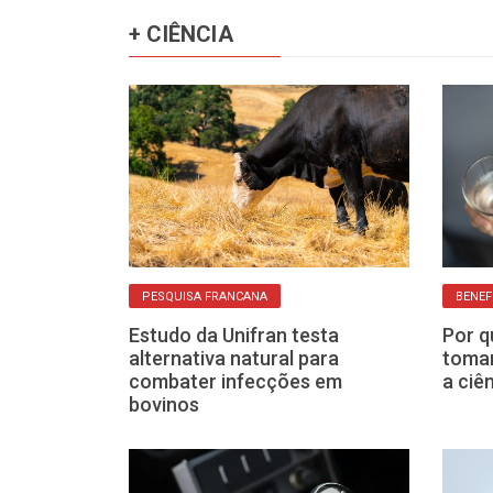
+ CIÊNCIA
PESQUISA FRANCANA
BENEF
do que fez as
Estudo da Unifran testa
Por q
to resistirem
alternativa natural para
toman
nos
combater infecções em
a ciê
bovinos