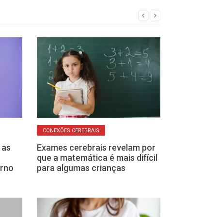
CONEXÕES CEREBRAIS
AUTOENGANO
 as
Exames cerebrais revelam por
Como podemos
que a matemática é mais difícil
enganados pel
erno
para algumas crianças
como consegu
proteger)