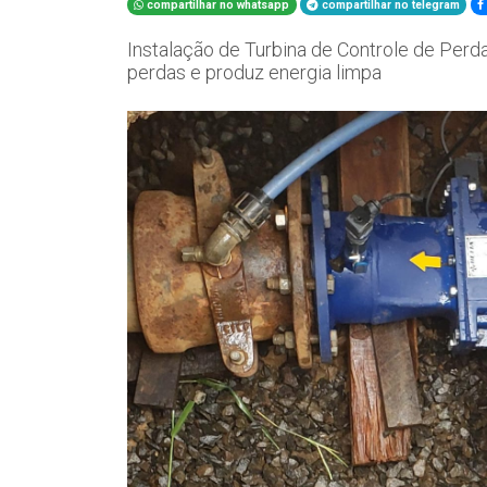
compartilhar no whatsapp
compartilhar no telegram
Instalação de Turbina de Controle de Perd
perdas e produz energia limpa