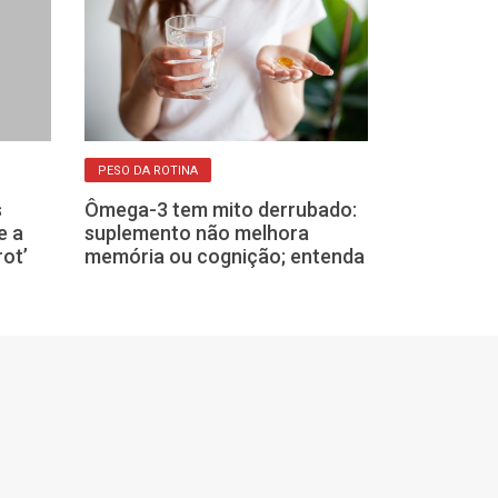
PESO DA ROTINA
INFLUÊNCIA DO CLI
ARTICULAÇÕES
s
Ômega-3 tem mito derrubado:
Por que algu
e a
suplemento não melhora
sentem dor no
rot’
memória ou cognição; entenda
chover?