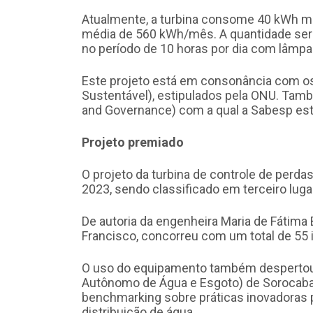
Atualmente, a turbina consome 40 kWh 
média de 560 kWh/mês. A quantidade seria
no período de 10 horas por dia com lâmp
Este projeto está em consonância com o
Sustentável), estipulados pela ONU. Tam
and Governance) com a qual a Sabesp es
Projeto premiado
O projeto da turbina de controle de per
2023, sendo classificado em terceiro luga
De autoria da engenheira Maria de Fátima B
Francisco, concorreu com um total de 55 in
O uso do equipamento também despertou 
Autônomo de Água e Esgoto) de Sorocaba,
benchmarking sobre práticas inovadoras 
distribuição de água.