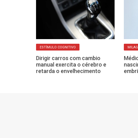
ESTÍMULO COGNITIVO
MILAG
undas-feiras:
Dirigir carros com cambio
Médic
omeço da
manual exercita o cérebro e
nasc
rar meses
retarda o envelhecimento
embri