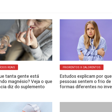
ÍCIOS REAIS
FRIORENTOS X CALORENTOS
ue tanta gente está
Estudos explicam por que
do magnésio? Veja o que
pessoas sentem o frio de
ncia diz do suplemento
formas diferentes no inv