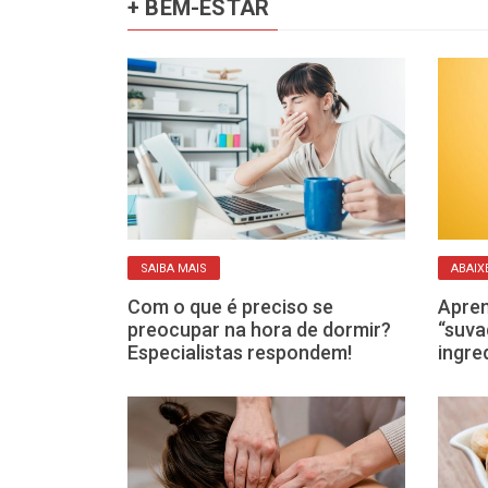
+ BEM-ESTAR
SAIBA MAIS
ABAIX
s são
Com o que é preciso se
Apren
s excesso
preocupar na hora de dormir?
“suva
e das pessoas
Especialistas respondem!
ingre