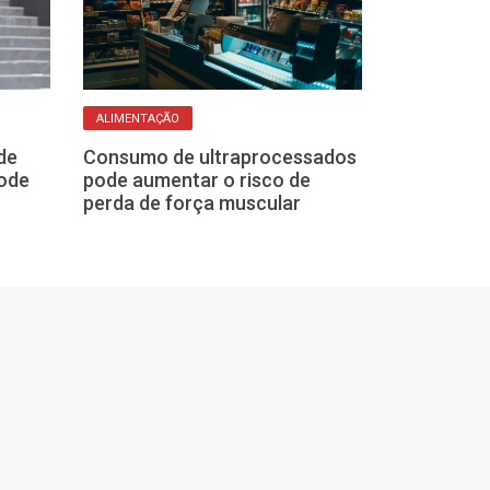
ALIMENTAÇÃO
DICAS RELEVANTES
de
Consumo de ultraprocessados
Saiba quais s
ode
pode aumentar o risco de
obstáculos pa
perda de força muscular
perder peso r
saúde