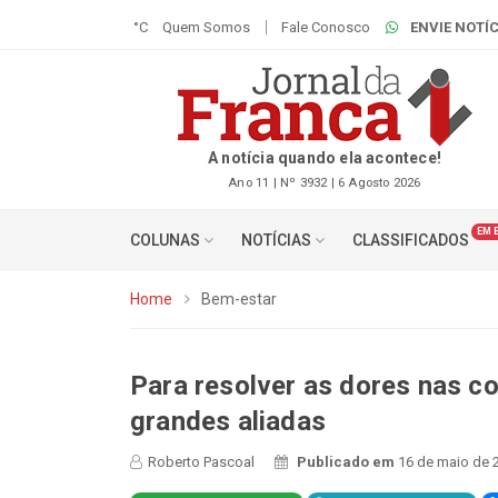
°C
Quem Somos
Fale Conosco
ENVIE NOTÍC
A notícia quando ela acontece!
Ano 11 | Nº 3932 | 6 Agosto 2026
EM 
COLUNAS
NOTÍCIAS
CLASSIFICADOS
Home
Bem-estar
Para resolver as dores nas c
grandes aliadas
Roberto Pascoal
Publicado em
16 de maio de 