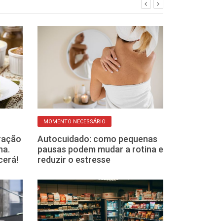
MOMENTO NECESSÁRIO
BEM-ESTAR EMOCI
ração
Autocuidado: como pequenas
O que as árvo
na.
pausas podem mudar a rotina e
seu cérebro? 
cerá!
reduzir o estresse
científicas ex