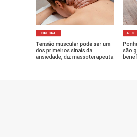
CORPORAL
ALIME
chocolate e o
Tensão muscular pode ser um
Ponha
 relaxe. Dá
dos primeiros sinais da
são g
 numa boa
ansiedade, diz massoterapeuta
benef