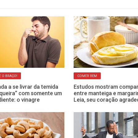
E O BRAÇO!
COMER BEM
da a se livrar da temida
Estudos mostram compa
queira” com somente um
entre manteiga e margari
diente: o vinagre
Leia, seu coração agrade