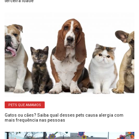
terceira idade
de
PETS QUE AMAMOS
Gatos ou cães? Saiba qual desses pets causa alergia com
Ap
mais frequência nas pessoas
ca