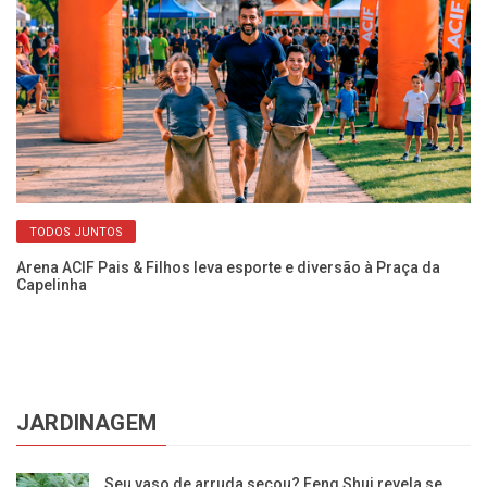
TODOS JUNTOS
Arena ACIF Pais & Filhos leva esporte e diversão à Praça da
Re
Capelinha
co
JARDINAGEM
Seu vaso de arruda secou? Feng Shui revela se