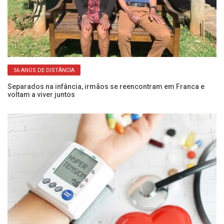
56 ANOS DE DISTÂNCIA
 e
Separados na infância, irmãos se reencontram em Franca e
Pe
voltam a viver juntos
SP