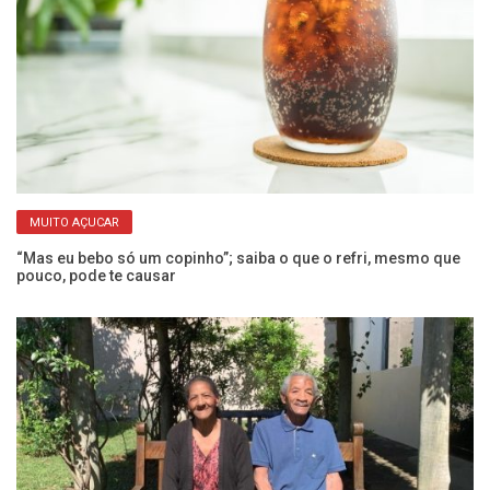
MUITO AÇUCAR
“Mas eu bebo só um copinho”; saiba o que o refri, mesmo que
Ex
pouco, pode te causar
a