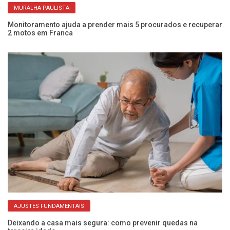
MURALHA PAULISTA
Monitoramento ajuda a prender mais 5 procurados e recuperar
Mu
2 motos em Franca
di
AJUSTES FUNDAMENTAIS
Deixando a casa mais segura: como prevenir quedas na
Me