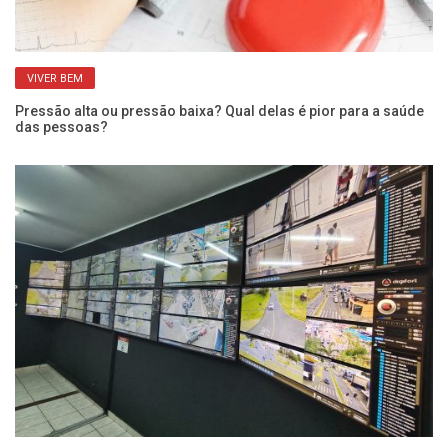
VIVER BEM
Pressão alta ou pressão baixa? Qual delas é pior para a saúde
Qu
das pessoas?
po