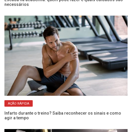
necessários
Mu
re
AÇÃO RÁPIDA
Infarto durante o treino? Saiba reconhecer os sinais e como
ue
agir a tempo
Do
é