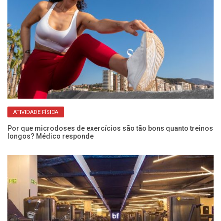
ATIVIDADE FÍSICA
Por que microdoses de exercícios são tão bons quanto treinos
?
longos? Médico responde
De
Es