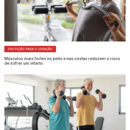
PROTEÇÃO PARA O CORAÇÃO
os
Músculos mais fortes no peito e nas costas reduzem o risco
Tr
de sofrer um infarto
po