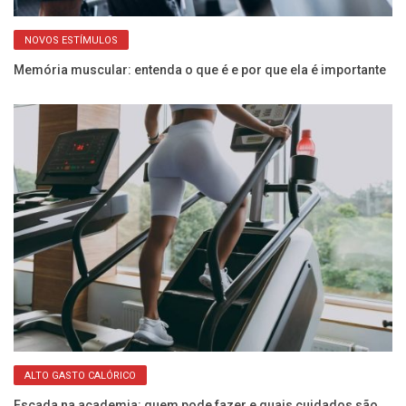
NOVOS ESTÍMULOS
er
Memória muscular: entenda o que é e por que ela é importante
Ve
ma
ALTO GASTO CALÓRICO
Escada na academia: quem pode fazer e quais cuidados são