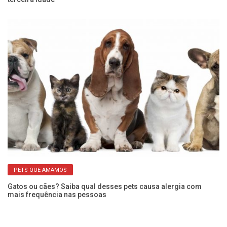
PETS QUE AMAMOS
Gatos ou cães? Saiba qual desses pets causa alergia com
Ap
mais frequência nas pessoas
ca