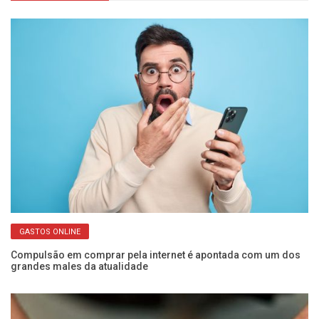
GASTOS ONLINE
ara
Compulsão em comprar pela internet é apontada com um dos
De
grandes males da atualidade
es