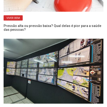
VIVER BEM
Pressão alta ou pressão baixa? Qual delas é pior para a saúde
Qu
das pessoas?
po