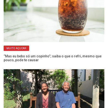
MUITO AÇUCAR
“Mas eu bebo só um copinho”; saiba o que o refri, mesmo que
Ex
pouco, pode te causar
a