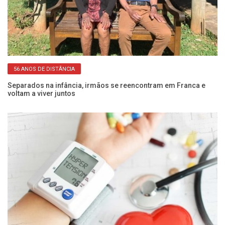
56 ANOS DE DISTÂNCIA
 e
Separados na infância, irmãos se reencontram em Franca e
Pe
voltam a viver juntos
SP