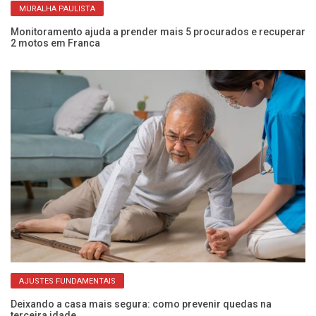
MURALHA PAULISTA
Monitoramento ajuda a prender mais 5 procurados e recuperar
Mu
2 motos em Franca
di
AJUSTES FUNDAMENTAIS
Deixando a casa mais segura: como prevenir quedas na
Me
terceira idade
de