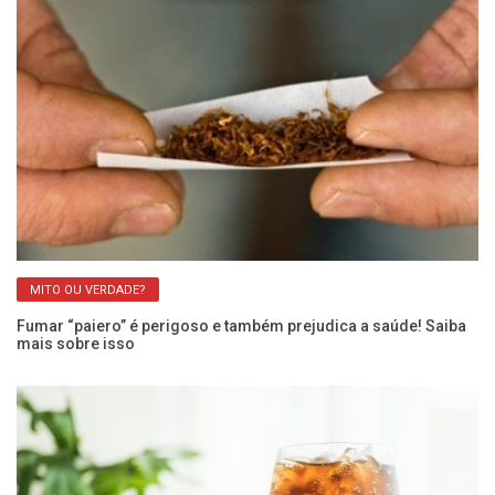
MITO OU VERDADE?
Fumar “paiero” é perigoso e também prejudica a saúde! Saiba
Ar
mais sobre isso
Ca