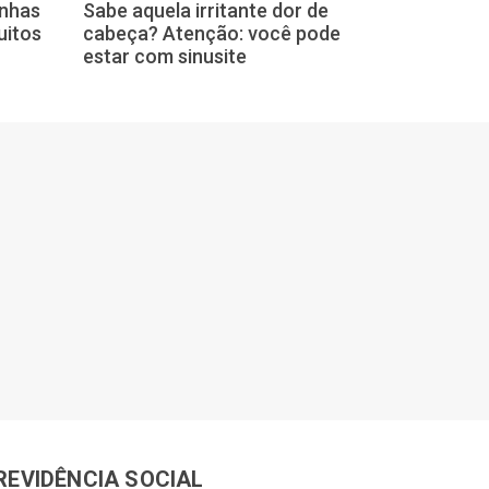
anhas
Sabe aquela irritante dor de
Exercícios fís
uitos
cabeça? Atenção: você pode
importantes, 
estar com sinusite
prejudica a s
REVIDÊNCIA SOCIAL