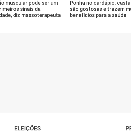
o muscular pode ser um
Ponha no cardápio: cast
rimeiros sinais da
são gostosas e trazem m
dade, diz massoterapeuta
benefícios para a saúde
ELEIÇÕES
P