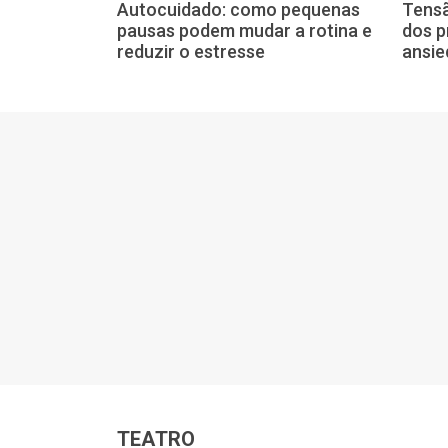
l: menopausa
Autocuidado: como pequenas
Tensã
im da vida
pausas podem mudar a rotina e
dos p
ecialista
reduzir o estresse
ansie
TEATRO