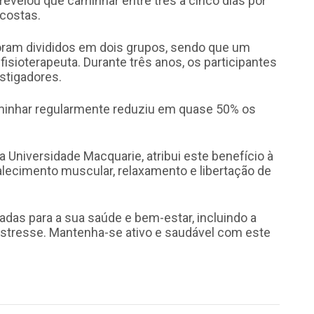
 revelou que caminhar entre três a cinco dias por
 costas.
oram divididos em dois grupos, sendo que um
isioterapeuta. Durante três anos, os participantes
stigadores.
minhar regularmente reduziu em quase 50% os
a Universidade Macquarie, atribui este benefício à
ecimento muscular, relaxamento e libertação de
das para a sua saúde e bem-estar, incluindo a
o stresse. Mantenha-se ativo e saudável com este