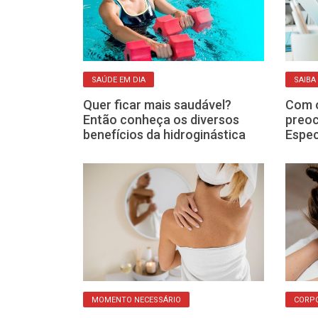
SAÚDE EM DIA
SAIBA
ém é
Quer ficar mais saudável?
Com o
nefícios do
Então conheça os diversos
preoc
te
benefícios da hidroginástica
Espec
MOMENTO NECESSÁRIO
CORP