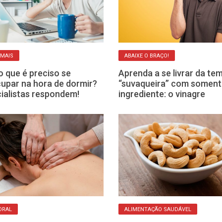
 MAIS
ABAIXE O BRAÇO!
 que é preciso se
Aprenda a se livrar da te
upar na hora de dormir?
“suvaqueira” com somen
ialistas respondem!
ingrediente: o vinagre
ORAL
ALIMENTAÇÃO SAUDÁVEL