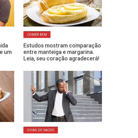
COMER BEM
ALIMENTAÇÃO
mida
Estudos mostram comparação
Consumo de u
te um
entre manteiga e margarina.
pode aumentar
Leia, seu coração agradecerá!
perda de forç
DICAS DE SAÚDE
ATIVIDADES FÍSICAS