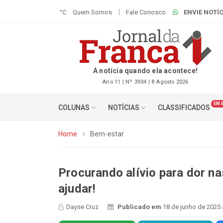
°C
Quem Somos
Fale Conosco
ENVIE NOTÍC
A notícia quando ela acontece!
Ano 11 | Nº 3934 | 8 Agosto 2026
EM 
COLUNAS
NOTÍCIAS
CLASSIFICADOS
Home
Bem-estar
Procurando alívio para dor n
ajudar!
Dayse Cruz
Publicado em
18 de junho de 2025 