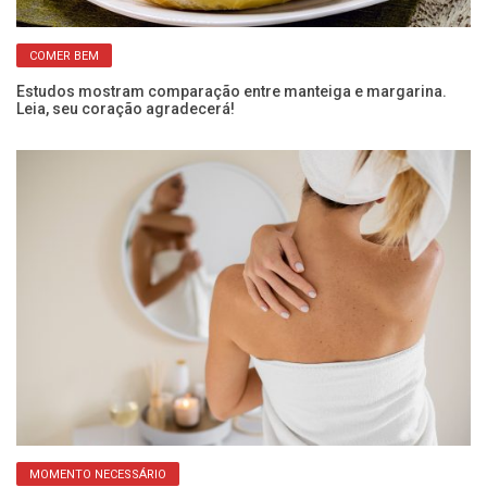
COMER BEM
Estudos mostram comparação entre manteiga e margarina.
De
Leia, seu coração agradecerá!
m
MOMENTO NECESSÁRIO