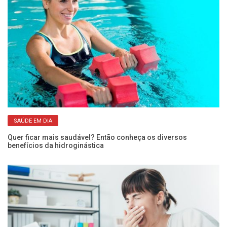
SAÚDE EM DIA
Quer ficar mais saudável? Então conheça os diversos
Co
benefícios da hidroginástica
pe