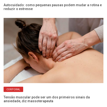
Autocuidado: como pequenas pausas podem mudar a rotina e
Ex
reduzir o estresse
s
CORPORAL
er
Tensão muscular pode ser um dos primeiros sinais da
Sa
ansiedade, diz massoterapeuta
pe