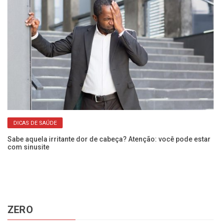
DICAS DE SAÚDE
Sabe aquela irritante dor de cabeça? Atenção: você pode estar
Do
com sinusite
se
ZERO