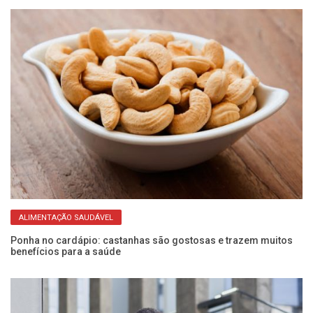
ALIMENTAÇÃO SAUDÁVEL
Ponha no cardápio: castanhas são gostosas e trazem muitos
O 
benefícios para a saúde
qu