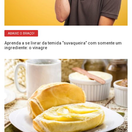
ABAIXE O BRAÇO!
Aprenda a se livrar da temida “suvaqueira” com somente um
Ar
ingrediente: o vinagre
re