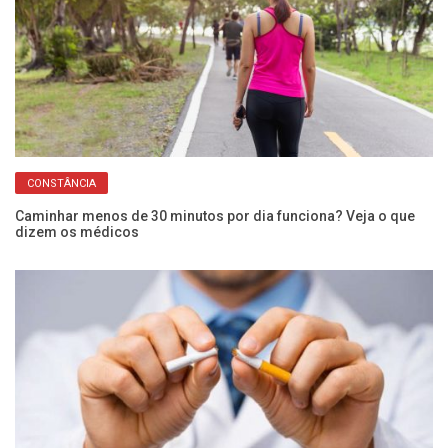
CONSTÂNCIA
de
Caminhar menos de 30 minutos por dia funciona? Veja o que
Vo
dizem os médicos
mu