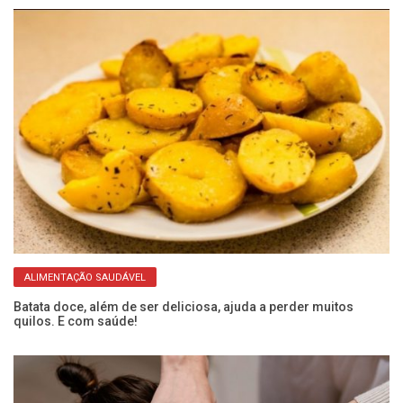
ALIMENTAÇÃO SAUDÁVEL
or
Batata doce, além de ser deliciosa, ajuda a perder muitos
Ba
quilos. E com saúde!
pa