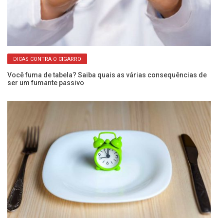
DICAS CONTRA O CIGARRO
Você fuma de tabela? Saiba quais as várias consequências de
O 
ser um fumante passivo
s