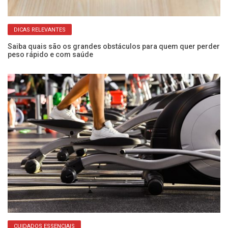
DICAS RELEVANTES
Saiba quais são os grandes obstáculos para quem quer perder
Ob
peso rápido e com saúde
au
CUIDADOS ESSENCIAIS