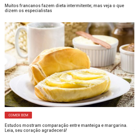
Muitos francanos fazem dieta intermitente; mas veja o que
O 
dizem os especialistas
at
COMER BEM
e
Estudos mostram comparação entre manteiga e margarina.
Re
Leia, seu coração agradecerá!
te