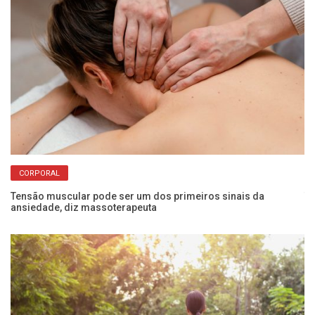
CORPORAL
Tensão muscular pode ser um dos primeiros sinais da
Tr
ansiedade, diz massoterapeuta
re