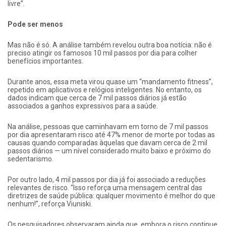
livre”.
Pode ser menos
Mas não é só. A análise também revelou outra boa notícia: não é
preciso atingir os famosos 10 mil passos por dia para colher
benefícios importantes.
Durante anos, essa meta virou quase um “mandamento fitness”,
repetido em aplicativos e relógios inteligentes. No entanto, os
dados indicam que cerca de 7 mil passos diários já estão
associados a ganhos expressivos para a saúde.
Na análise, pessoas que caminhavam em torno de 7 mil passos
por dia apresentaram risco até 47% menor de morte por todas as
causas quando comparadas àquelas que davam cerca de 2 mil
passos diários — um nível considerado muito baixo e próximo do
sedentarismo.
Por outro lado, 4 mil passos por dia já foi associado a reduções
relevantes de risco. “Isso reforça uma mensagem central das
diretrizes de saúde pública: qualquer movimento é melhor do que
nenhum!”, reforça Viuniski.
Os pesquisadores observaram ainda que, embora o risco continue