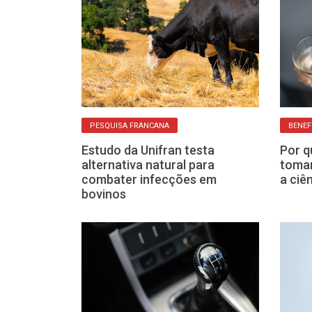
PESQUISA FRANCANA
BENEF
do que fez as
Estudo da Unifran testa
Por q
to resistirem
alternativa natural para
toman
nos
combater infecções em
a ciê
bovinos