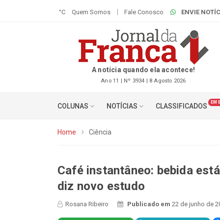
°C
Quem Somos
Fale Conosco
ENVIE NOTÍC
A notícia quando ela acontece!
Ano 11 | Nº 3934 | 8 Agosto 2026
EM 
COLUNAS
NOTÍCIAS
CLASSIFICADOS
Home
Ciência
Café instantâneo: bebida est
diz novo estudo
Rosana Ribeiro
Publicado em
22 de junho de 2