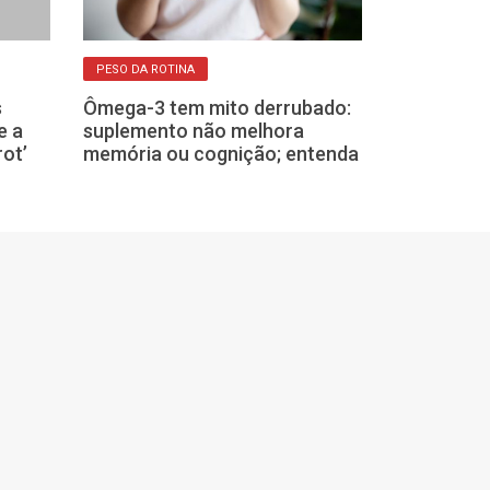
PESO DA ROTINA
INFLUÊNCIA DO CLI
ARTICULAÇÕES
s
Ômega-3 tem mito derrubado:
Por que algu
e a
suplemento não melhora
sentem dor no
rot’
memória ou cognição; entenda
chover?