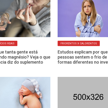
ÍCIOS REAIS
FRIORENTOS X CALORENTOS
ue tanta gente está
Estudos explicam por que
do magnésio? Veja o que
pessoas sentem o frio de
ncia diz do suplemento
formas diferentes no inv