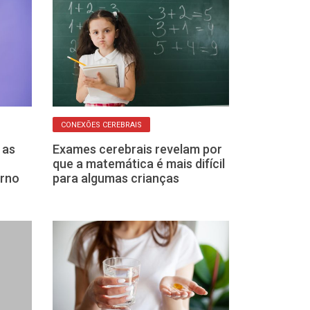
CONEXÕES CEREBRAIS
AUTOENGANO
 as
Exames cerebrais revelam por
Como podemos
que a matemática é mais difícil
enganados pel
erno
para algumas crianças
como consegu
proteger)