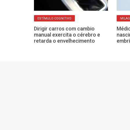
ESTÍMULO COGNITIVO
MILAG
undas-feiras:
Dirigir carros com cambio
Médic
omeço da
manual exercita o cérebro e
nasc
rar meses
retarda o envelhecimento
embri