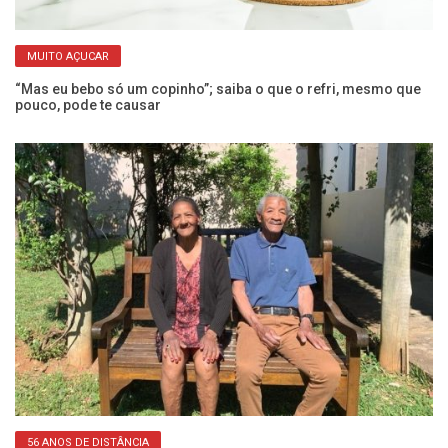
MUITO AÇUCAR
“Mas eu bebo só um copinho”; saiba o que o refri, mesmo que
Ex
pouco, pode te causar
a
56 ANOS DE DISTÂNCIA