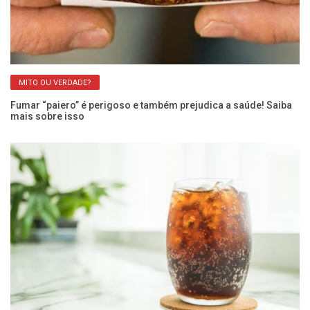
MITO OU VERDADE?
Fumar “paiero” é perigoso e também prejudica a saúde! Saiba
Ar
mais sobre isso
Ca