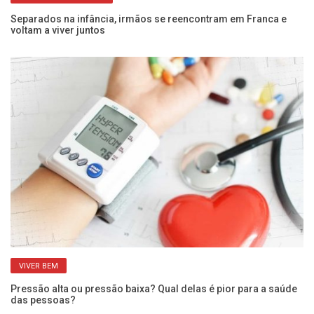
 e
Separados na infância, irmãos se reencontram em Franca e
Pe
voltam a viver juntos
SP
VIVER BEM
Pressão alta ou pressão baixa? Qual delas é pior para a saúde
Qu
das pessoas?
po