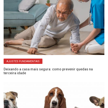
AJUSTES FUNDAMENTAIS
Deixando a casa mais segura: como prevenir quedas na
Me
terceira idade
de