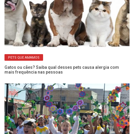
PETS QUE AMAMOS
Gatos ou cães? Saiba qual desses pets causa alergia com
Ap
mais frequência nas pessoas
ca