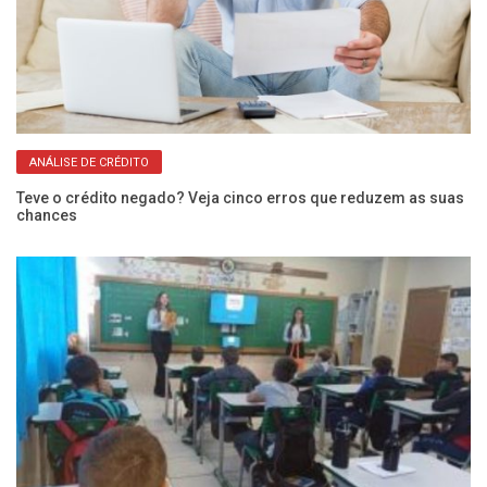
ANÁLISE DE CRÉDITO
iro
Teve o crédito negado? Veja cinco erros que reduzem as suas
Co
chances
a 