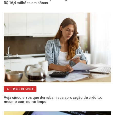
R$ 16,4 milhões em bônus
o
A PERDER DE VISTA
Veja cinco erros que derrubam sua aprovação de crédito,
PI
mesmo com nome limpo
pr