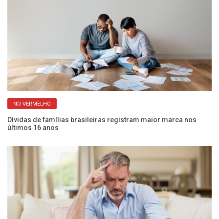
NO VERMELHO
er
Dívidas de famílias brasileiras registram maior marca nos
PI
últimos 16 anos
e