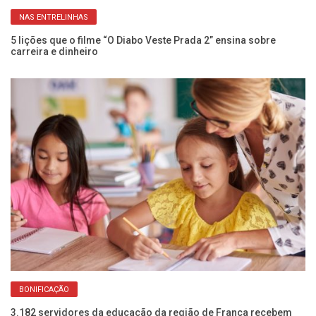
NAS ENTRELINHAS
z
5 lições que o filme “O Diabo Veste Prada 2” ensina sobre
Mé
carreira e dinheiro
pe
BONIFICAÇÃO
3.182 servidores da educação da região de Franca recebem
Co