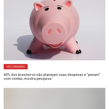
SEU DINHEIRO
60% dos brasileiros não planejam suas despesas e “penam”
Cr
com contas, mostra pesquisa
No