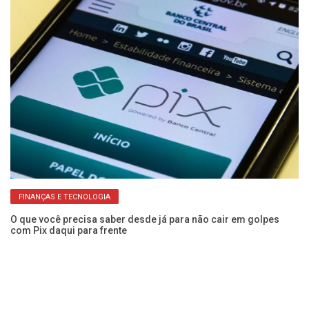
FINANÇAS E TECNOLOGIA
O que você precisa saber desde já para não cair em golpes
Ap
com Pix daqui para frente
ca