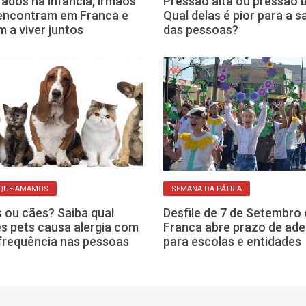
ados na infância, irmãos
Pressão alta ou pressão 
encontram em Franca e
Qual delas é pior para a 
m a viver juntos
das pessoas?
 QUE AMAMOS
SEMANA DA PÁTRIA
 ou cães? Saiba qual
Desfile de 7 de Setembro
s pets causa alergia com
Franca abre prazo de ad
frequência nas pessoas
para escolas e entidades