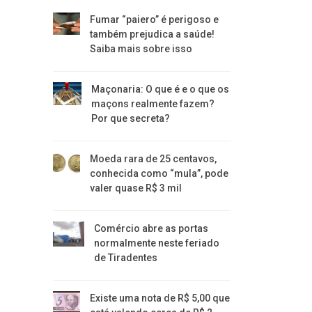
Fumar “paiero” é perigoso e
também prejudica a saúde!
Saiba mais sobre isso
Maçonaria: O que é e o que os
maçons realmente fazem?
Por que secreta?
Moeda rara de 25 centavos,
conhecida como “mula”, pode
valer quase R$ 3 mil
Comércio abre as portas
normalmente neste feriado
de Tiradentes
Existe uma nota de R$ 5,00 que