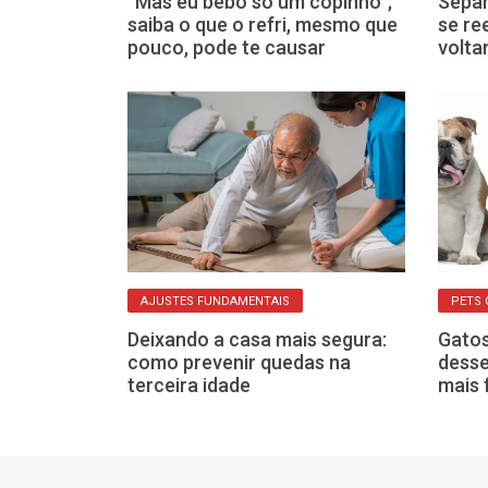
s fazem dieta
“Mas eu bebo só um copinho”;
Separ
s veja o que
saiba o que o refri, mesmo que
se re
listas
pouco, pode te causar
volta
AJUSTES FUNDAMENTAIS
PETS
Deixando a casa mais segura:
Gatos
o de iPhones,
como prevenir quedas na
desse
os: lances
terceira idade
mais 
 de hoje