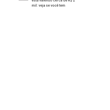
está valendo cerca de R$ 2
mil: veja se você tem