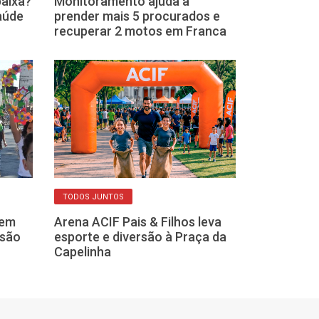
baixa?
Monitoramento ajuda a
Exercícios em 
saúde
prender mais 5 procurados e
e treinos sim
recuperar 2 motos em Franca
academia con
TODOS JUNTOS
DICAS DO DIA A DIA
 em
Arena ACIF Pais & Filhos leva
Medicamentos
esão
esporte e diversão à Praça da
um risco à sa
Capelinha
descartados 