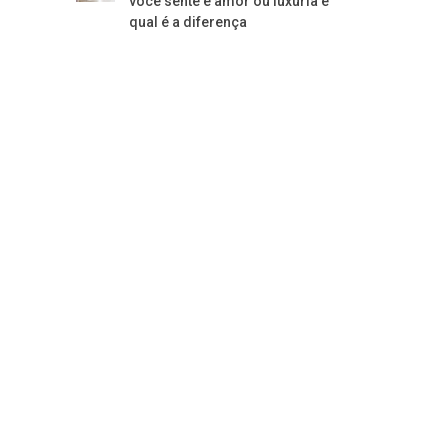
você sente é amor ou luxúria e
qual é a diferença