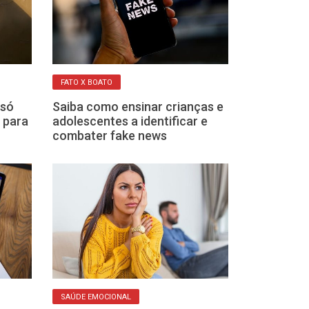
FATO X BOATO
BEM-ESTAR MÚTUO
 só
Saiba como ensinar crianças e
Além da comp
s para
adolescentes a identificar e
relação com p
combater fake news
influenciar o 
emocional
SAÚDE EMOCIONAL