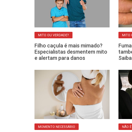
MITO OU VERDADE?
MITO 
panhia: por
Filho caçula é mais mimado?
Fumar
o
Especialistas desmentem mito
també
ra a nossa
e alertam para danos
Saiba
MOMENTO NECESSÁRIO
NÃO É