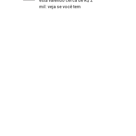
está valendo cerca de R$ 2
mil: veja se você tem