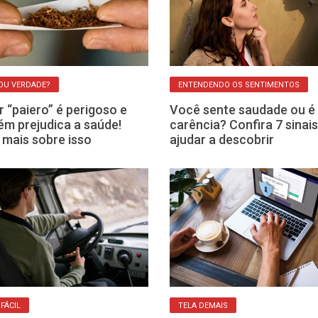
OU VERDADE?
ENTENDENDO OS SENTIMENTOS
 “paiero” é perigoso e
Você sente saudade ou é
m prejudica a saúde!
carência? Confira 7 sinai
 mais sobre isso
ajudar a descobrir
 FÁCIL
TELA DEMAIS