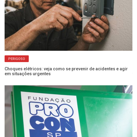
PERIGOSO
Choques elétricos: veja como se prevenir de acidentes e agir
Po
em situações urgentes
f