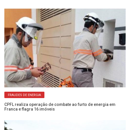
FRAUDES DE ENERGIA
NIS
CPFL realiza operação de combate ao furto de energia em
Es
Franca e flagra 16 imóveis
ze