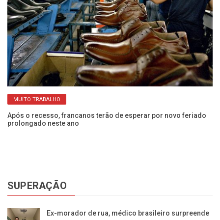
MUITO TRABALHO
Após o recesso, francanos terão de esperar por novo feriado
Ap
prolongado neste ano
AC
SUPERAÇÃO
Ex-morador de rua, médico brasileiro surpreende