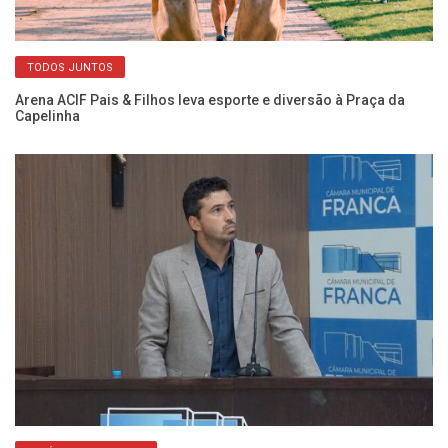
TODOS JUNTOS
a
Arena ACIF Pais & Filhos leva esporte e diversão à Praça da
In
Capelinha
gr