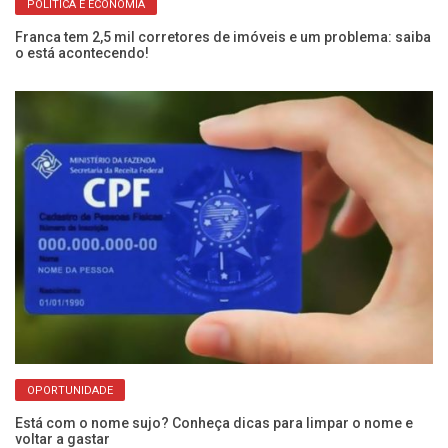
POLÍTICA E ECONOMIA
Franca tem 2,5 mil corretores de imóveis e um problema: saiba
Pr
o está acontecendo!
li
OPORTUNIDADE
Está com o nome sujo? Conheça dicas para limpar o nome e
Di
voltar a gastar
30