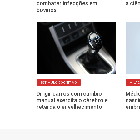
nos
combater infecções em
a ciê
bovinos
ESTÍMULO COGNITIVO
MILAG
undas-feiras:
Dirigir carros com cambio
Médic
omeço da
manual exercita o cérebro e
nasc
rar meses
retarda o envelhecimento
embri