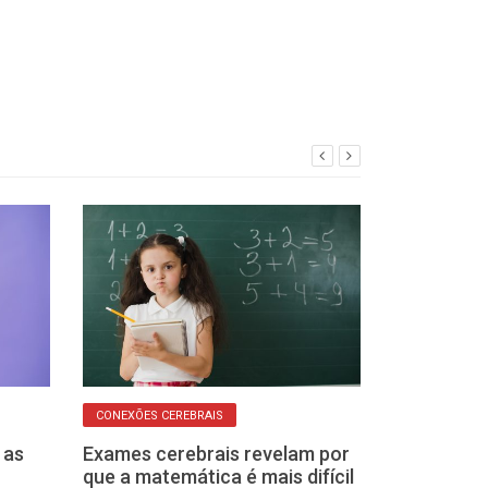
CONEXÕES CEREBRAIS
AUTOENGANO
 as
Exames cerebrais revelam por
Como podemos
que a matemática é mais difícil
enganados pel