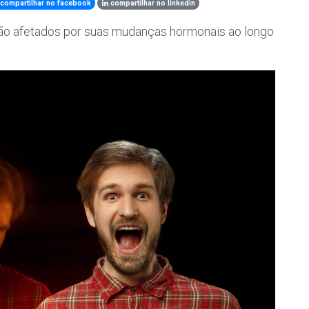
compartilhar no facebook
compartilhar no linkedin
o afetados por suas mudanças hormonais ao longo