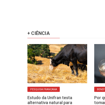
+ CIÊNCIA
PESQUISA FRANCANA
BENEF
do que fez as
Estudo da Unifran testa
Por q
to resistirem
alternativa natural para
toman