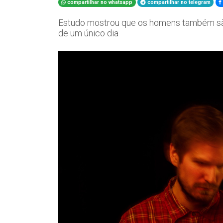
compartilhar no whatsapp
compartilhar no telegram
Estudo mostrou que os homens também sã
de um único dia