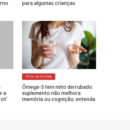
erno
para algumas crianças
como consegu
proteger)
PESO DA ROTINA
INFLUÊNCIA DO CLI
ARTICULAÇÕES
s
Ômega-3 tem mito derrubado:
Por que algu
e a
suplemento não melhora
sentem dor no
rot’
memória ou cognição; entenda
chover?