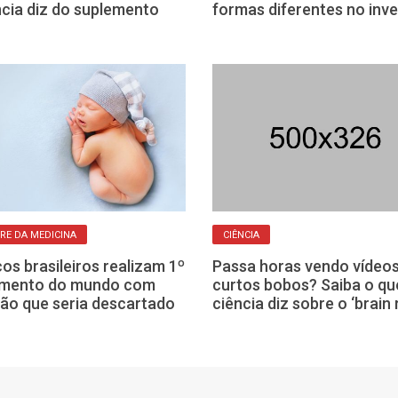
ncia diz do suplemento
formas diferentes no inv
RE DA MEDICINA
CIÊNCIA
os brasileiros realizam 1º
Passa horas vendo vídeo
imento do mundo com
curtos bobos? Saiba o qu
ão que seria descartado
ciência diz sobre o ‘brain 